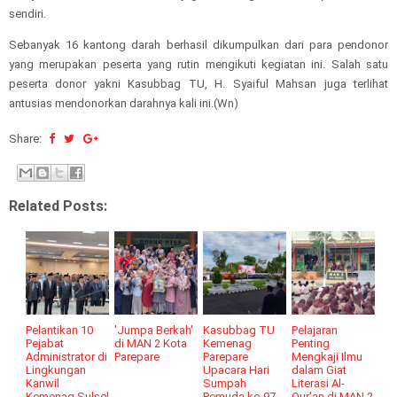
sendiri.
Sebanyak 16 kantong darah berhasil dikumpulkan dari para pendonor
yang merupakan peserta yang rutin mengikuti kegiatan ini. Salah satu
peserta donor yakni Kasubbag TU, H. Syaiful Mahsan juga terlihat
antusias mendonorkan darahnya kali ini.(Wn)
Share:
Related Posts:
Pelantikan 10
'Jumpa Berkah'
Kasubbag TU
Pelajaran
Pejabat
di MAN 2 Kota
Kemenag
Penting
Administrator di
Parepare
Parepare
Mengkaji Ilmu
Lingkungan
Upacara Hari
dalam Giat
Kanwil
Sumpah
Literasi Al-
Kemenag Sulsel
Pemuda ke-97
Qur'an di MAN 2