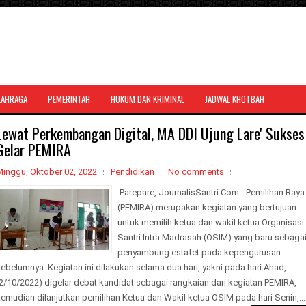
LAHRAGA
PEMERINTAH
HUKUM DAN KRIMINAL
JADWAL KHOTBAH
al bernuansa agama yang dapat
Lewat Perkembangan Digital, MA DDI Ujung Lare' Sukses
Gelar PEMIRA
Minggu, Oktober 02, 2022
Pendidikan
No comments
Parepare, JournalisSantri.Com - Pemilihan Raya
(PEMIRA) merupakan kegiatan yang bertujuan
untuk memilih ketua dan wakil ketua Organisasi
Santri Intra Madrasah (OSIM) yang baru sebaga
penyambung estafet pada kepengurusan
ebelumnya. Kegiatan ini dilakukan selama dua hari, yakni pada hari Ahad,
2/10/2022) digelar debat kandidat sebagai rangkaian dari kegiatan PEMIRA,
emudian dilanjutkan pemilihan Ketua dan Wakil ketua OSIM pada hari Senin,...