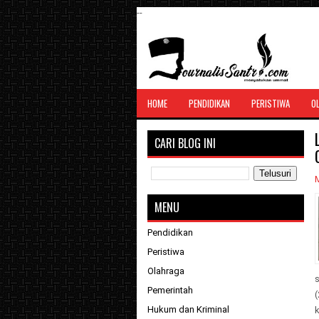
--
SANTRI JURNALIS
HOME
PENDIDIKAN
PERISTIWA
O
Menghimpun seluruh berita, tulisan, jurn
menyatukan ummat
CARI BLOG INI
MENU
Pendidikan
Peristiwa
Olahraga
s
Pemerintah
(
Hukum dan Kriminal
k