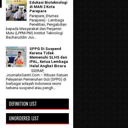
Edukasi Bioteknologi
di MAN 2 Kota
Parepare
Parepare, (Humas
Parepare) - Lembaga
Penelitian, Pengabdian
kepada Masyarakat dan Penjamin
Mutu (LPPM-PM) Institut Teknologi
Bacharuddin Jus...
SPPG Di Suspend
Karena Tidak
Memenuhi SLHS dan
IPAL, Ketua Lembaga
Halal Angkat Bicara
SIDRAP,
JournalisSantri.Com – Ribuan Satuan
Pelayanan Pemenuhan Gizi (SPPG) di
berbagai wilayah Indonesia resmi
terkena suspend atau pengh...
DEFINITION LIST
UNORDERED LIST