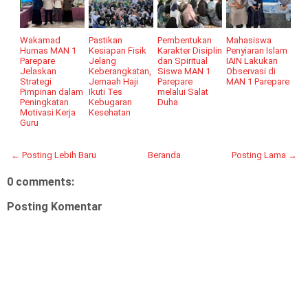
Wakamad
Pastikan
Pembentukan
Mahasiswa
Humas MAN 1
Kesiapan Fisik
Karakter Disiplin
Penyiaran Islam
Parepare
Jelang
dan Spiritual
IAIN Lakukan
Jelaskan
Keberangkatan,
Siswa MAN 1
Observasi di
Strategi
Jemaah Haji
Parepare
MAN 1 Parepare
Pimpinan dalam
Ikuti Tes
melalui Salat
Peningkatan
Kebugaran
Duha
Motivasi Kerja
Kesehatan
Guru
← Posting Lebih Baru
Beranda
Posting Lama →
0 comments:
Posting Komentar