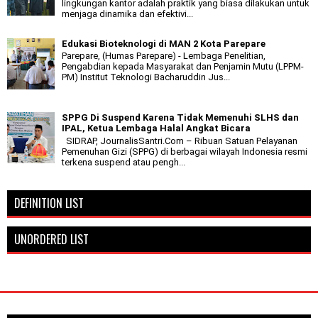
lingkungan kantor adalah praktik yang biasa dilakukan untuk
menjaga dinamika dan efektivi...
Edukasi Bioteknologi di MAN 2 Kota Parepare
Parepare, (Humas Parepare) - Lembaga Penelitian,
Pengabdian kepada Masyarakat dan Penjamin Mutu (LPPM-
PM) Institut Teknologi Bacharuddin Jus...
SPPG Di Suspend Karena Tidak Memenuhi SLHS dan
IPAL, Ketua Lembaga Halal Angkat Bicara
SIDRAP, JournalisSantri.Com – Ribuan Satuan Pelayanan
Pemenuhan Gizi (SPPG) di berbagai wilayah Indonesia resmi
terkena suspend atau pengh...
DEFINITION LIST
UNORDERED LIST