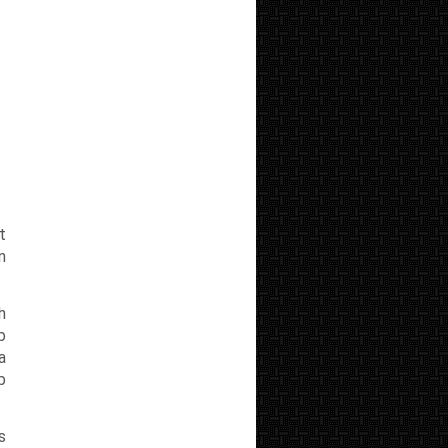
t
n
h
b
a
b
s