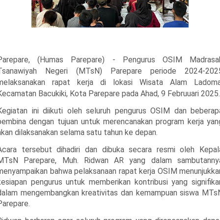
Parepare, (Humas Parepare) - Pengurus OSIM Madrasa
Tsanawiyah Negeri (MTsN) Parepare periode 2024-202
melaksanakan rapat kerja di lokasi Wisata Alam Ladoma
Kecamatan Bacukiki, Kota Parepare pada Ahad, 9 Februuari 2025.
Kegiatan ini diikuti oleh seluruh pengurus OSIM dan beberap
pembina dengan tujuan untuk merencanakan program kerja yan
akan dilaksanakan selama satu tahun ke depan.
Acara tersebut dihadiri dan dibuka secara resmi oleh Kepal
MTsN Parepare, Muh. Ridwan AR yang dalam sambutanny
menyampaikan bahwa pelaksanaan rapat kerja OSIM menunjukka
kesiapan pengurus untuk memberikan kontribusi yang signifika
dalam mengembangkan kreativitas dan kemampuan siswa MTs
Parepare.