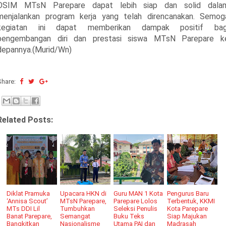
OSIM MTsN Parepare dapat lebih siap dan solid dala
menjalankan program kerja yang telah direncanakan. Semog
kegiatan ini dapat memberikan dampak positif bag
pengembangan diri dan prestasi siswa MTsN Parepare k
depannya.(Murid/Wn)
Share:
Related Posts:
Diklat Pramuka
Upacara HKN di
Guru MAN 1 Kota
Pengurus Baru
‘Annisa Scout’
MTsN Parepare,
Parepare Lolos
Terbentuk, KKMI
MTs DDI Lil
Tumbuhkan
Seleksi Penulis
Kota Parepare
Banat Parepare,
Semangat
Buku Teks
Siap Majukan
Bangkitkan
Nasionalisme
Utama PAI dan
Madrasah