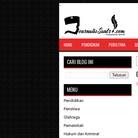
--
SANTRI JURNALIS
HOME
PENDIDIKAN
PERISTIWA
O
Menghimpun seluruh berita, tulisan, jurn
menyatukan ummat
CARI BLOG INI
S
MENU
Pendidikan
Peristiwa
Olahraga
Pemerintah
Hukum dan Kriminal