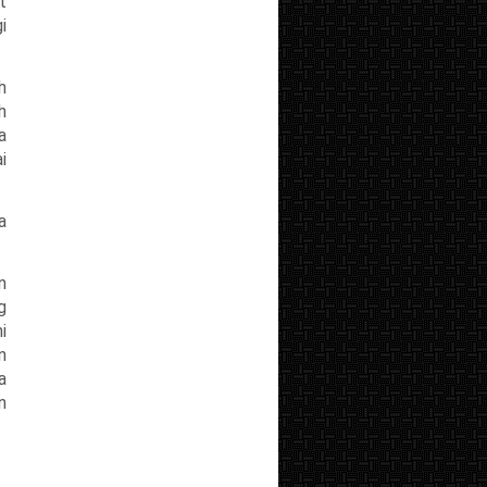
t
i
h
h
a
i
a
n
g
i
n
a
n