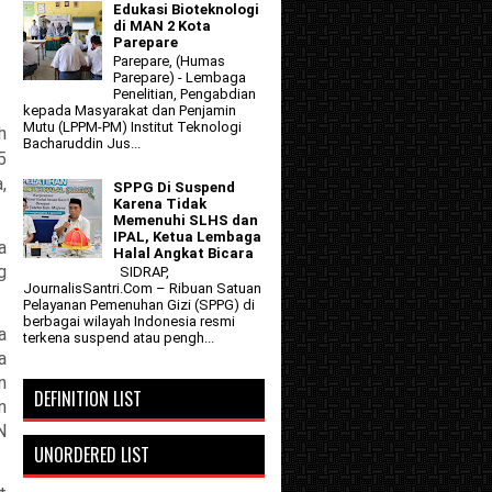
Edukasi Bioteknologi
di MAN 2 Kota
Parepare
Parepare, (Humas
Parepare) - Lembaga
Penelitian, Pengabdian
kepada Masyarakat dan Penjamin
Mutu (LPPM-PM) Institut Teknologi
h
Bacharuddin Jus...
5
,
SPPG Di Suspend
Karena Tidak
Memenuhi SLHS dan
IPAL, Ketua Lembaga
a
Halal Angkat Bicara
g
SIDRAP,
JournalisSantri.Com – Ribuan Satuan
Pelayanan Pemenuhan Gizi (SPPG) di
berbagai wilayah Indonesia resmi
a
terkena suspend atau pengh...
a
n
DEFINITION LIST
n
N
UNORDERED LIST