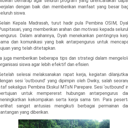
Ridwan berharap agar seluruh program yang direncanakan dapa
berjalan dengan baik dan memberikan manfaat yang besar bag
seluruh siswa.
Selain Kepala Madrasah, turut hadir pula Pembina OSIM, Dya
Puspitasari, yang memberikan arahan dan motivasi kepada seluru
pengurus. Dalam arahannya, Dyah menekankan pentingnya kerj
sama dan komunikasi yang baik antarpengurus untuk mencapa
tujuan yang telah ditetapkan.
Ia juga memberikan beberapa tips dan strategi dalam mengelol
organisasi siswa agar lebih efektif dan efisien.
Setelah selesai melaksanakan rapat kerja, kegiatan dilanjutka
dengan sesi ‘outbound’ yang dipimpin oleh Dwiky, salah seoran
staf sekaligus Pembina Ekskul MTsN Parepare. Sesi ‘outbound’ in
bertujuan untuk mempererat hubungan antarpengurus da
meningkatkan kekompakan serta kerja sama tim. Para pesert
terlihat sangat antusias mengikuti berbagai permainan da
tantangan yang diberikan.