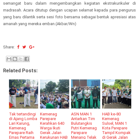
semangat baru dalam mengembangkan kegiatan ekstrakurikuler di
madrasah. Acara ditutup dengan ucapan selamat kepada para pengurus
yang baru dilantik serta sesi foto bersama sebagai bentuk apresiasi atas
amanah yang mereka emban.(Akbar/Wn)
Share:
Related Posts:
Tak tertandingi
Kemenag
ASN MAN 1
HAB ke-80
di Ajang Lomba
Parepare
Antarkan Tim
Kemenag
Lari Karung,
Kerahkan 640
Bulutangkis
Sulsel, MAN 1
Kemenag
Warga Ikuti
Putri Kemenag
Kota Parepare
Parepare Raih
Gerak Jalan
Parepare
Tampil Kompak
Emas Pertama
Kerukunan HAB
Menang Telak
di Gerak Jalan