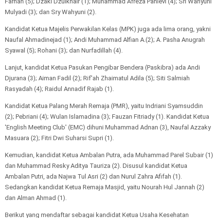
Farhan (5); Dzaki Dzulkhair (1); Muhammad Afreza Pahlevi (4); Sri Wahyuni
Mulyadi (3); dan Sry Wahyuni (2).
Kandidat Ketua Majelis Perwakilan Kelas (MPK) juga ada lima orang, yakni
Naufal Ahmadinejad (1); Andi Muhammad Alfian A.(2); A. Pasha Anugrah
Syawal (5); Rohani (3); dan Nurfadillah (4).
Lanjut, kandidat Ketua Pasukan Pengibar Bendera (Paskibra) ada Andi
Djurana (3); Aiman Fadil (2); Rif'ah Zhaimatul Adila (5); Siti Salmiah
Rasyadah (4); Raidul Annadif Rajab (1).
Kandidat Ketua Palang Merah Remaja (PMR), yaitu Indriani Syamsuddin
(2); Pebriani (4); Wulan Islamadina (3); Fauzan Fitriady (1). Kandidat Ketua
'English Meeting Club' (EMC) dihuni Muhammad Adnan (3), Naufal Azzaky
Masuara (2); Fitri Dwi Suharsi Supri (1).
Kemudian, kandidat Ketua Ambalan Putra, ada Muhammad Parel Subair (1)
dan Muhammad Resky Aditya Tauriza (2). Disusul kandidat Ketua
Ambalan Putri, ada Najwa Tul Asri (2) dan Nurul Zahra Afifah (1).
Sedangkan kandidat Ketua Remaja Masjid, yaitu Nourah Hul Jannah (2)
dan Alman Ahmad (1).
Berikut yang mendaftar sebagai kandidat Ketua Usaha Kesehatan