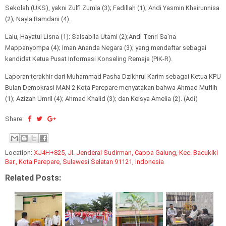
Sekolah (UKS), yakni Zulfi Zumla (3); Fadillah (1); Andi Yasmin Khairunnisa
(2); Nayla Ramdani (4).
Lalu, Hayatul Lisna (1); Salsabila Utami (2);Andi Tenri Sa'na
Mappanyompa (4); Iman Ananda Negara (3); yang mendaftar sebagai
kandidat Ketua Pusat Informasi Konseling Remaja (PIK-R).
Laporan terakhir dari Muhammad Pasha Dzikhrul Karim sebagai Ketua KPU
Bulan Demokrasi MAN 2 Kota Parepare menyatakan bahwa Ahmad Muflih
(1); Azizah Umril (4); Ahmad Khalid (3); dan Keisya Amelia (2). (Adi)
Share:
Location:
XJ4H+825, Jl. Jenderal Sudirman, Cappa Galung, Kec. Bacukiki
Bar., Kota Parepare, Sulawesi Selatan 91121, Indonesia
Related Posts: