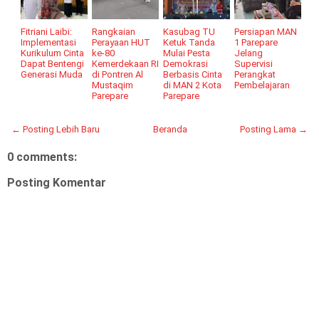
Fitriani Laibi:
Rangkaian
Kasubag TU
Persiapan MAN
Implementasi
Perayaan HUT
Ketuk Tanda
1 Parepare
Kurikulum Cinta
ke-80
Mulai Pesta
Jelang
Dapat Bentengi
Kemerdekaan RI
Demokrasi
Supervisi
Generasi Muda
di Pontren Al
Berbasis Cinta
Perangkat
Mustaqim
di MAN 2 Kota
Pembelajaran
Parepare
Parepare
← Posting Lebih Baru
Beranda
Posting Lama →
0 comments:
Posting Komentar