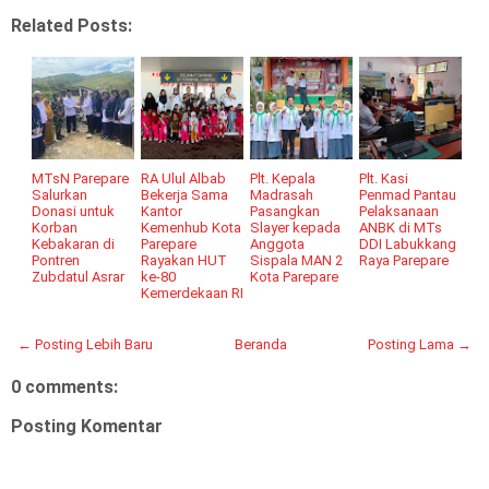
Related Posts:
MTsN Parepare
RA Ulul Albab
Plt. Kepala
Plt. Kasi
Salurkan
Bekerja Sama
Madrasah
Penmad Pantau
Donasi untuk
Kantor
Pasangkan
Pelaksanaan
Korban
Kemenhub Kota
Slayer kepada
ANBK di MTs
Kebakaran di
Parepare
Anggota
DDI Labukkang
Pontren
Rayakan HUT
Sispala MAN 2
Raya Parepare
Zubdatul Asrar
ke-80
Kota Parepare
Kemerdekaan RI
← Posting Lebih Baru
Beranda
Posting Lama →
0 comments:
Posting Komentar