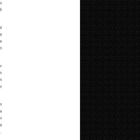
u
i
a
a
a
n
r
n
n
r
n
a
m
a
.