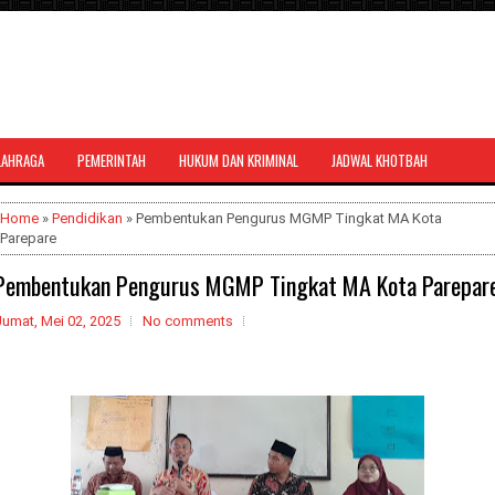
LAHRAGA
PEMERINTAH
HUKUM DAN KRIMINAL
JADWAL KHOTBAH
al bernuansa agama yang dapat
Home
»
Pendidikan
» Pembentukan Pengurus MGMP Tingkat MA Kota
Parepare
Pembentukan Pengurus MGMP Tingkat MA Kota Parepar
Jumat, Mei 02, 2025
No comments