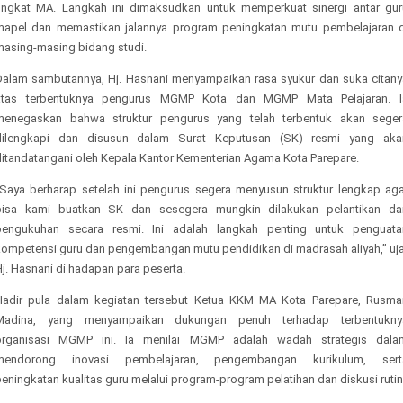
tingkat MA. Langkah ini dimaksudkan untuk memperkuat sinergi antar gur
mapel dan memastikan jalannya program peningkatan mutu pembelajaran d
masing-masing bidang studi.
Dalam sambutannya, Hj. Hasnani menyampaikan rasa syukur dan suka citany
atas terbentuknya pengurus MGMP Kota dan MGMP Mata Pelajaran. I
menegaskan bahwa struktur pengurus yang telah terbentuk akan seger
dilengkapi dan disusun dalam Surat Keputusan (SK) resmi yang aka
ditandatangani oleh Kepala Kantor Kementerian Agama Kota Parepare.
“Saya berharap setelah ini pengurus segera menyusun struktur lengkap aga
bisa kami buatkan SK dan sesegera mungkin dilakukan pelantikan da
pengukuhan secara resmi. Ini adalah langkah penting untuk penguata
kompetensi guru dan pengembangan mutu pendidikan di madrasah aliyah,” uja
j. Hasnani di hadapan para peserta.
Hadir pula dalam kegiatan tersebut Ketua KKM MA Kota Parepare, Rusma
Madina, yang menyampaikan dukungan penuh terhadap terbentukny
organisasi MGMP ini. Ia menilai MGMP adalah wadah strategis dala
mendorong inovasi pembelajaran, pengembangan kurikulum, sert
eningkatan kualitas guru melalui program-program pelatihan dan diskusi rutin