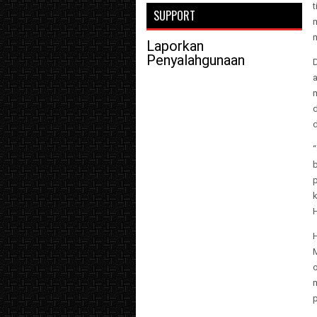
SUPPORT
Laporkan
Penyalahgunaan
H
p