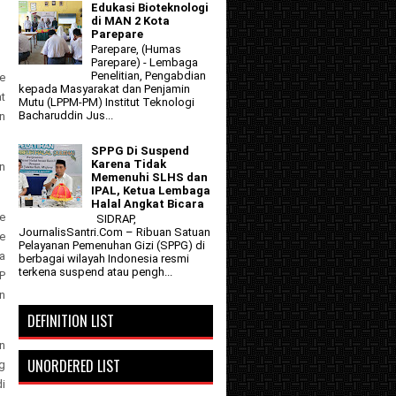
Edukasi Bioteknologi
di MAN 2 Kota
Parepare
Parepare, (Humas
Parepare) - Lembaga
Penelitian, Pengabdian
e
kepada Masyarakat dan Penjamin
t
Mutu (LPPM-PM) Institut Teknologi
Bacharuddin Jus...
n
SPPG Di Suspend
Karena Tidak
n
Memenuhi SLHS dan
IPAL, Ketua Lembaga
Halal Angkat Bicara
e
SIDRAP,
JournalisSantri.Com – Ribuan Satuan
re
Pelayanan Pemenuhan Gizi (SPPG) di
a
berbagai wilayah Indonesia resmi
terkena suspend atau pengh...
P
n
DEFINITION LIST
n
UNORDERED LIST
g
i