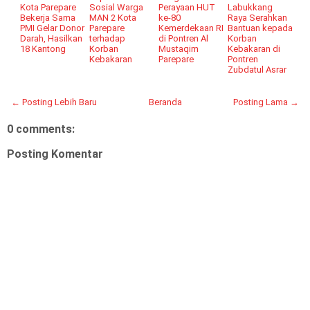
Kota Parepare
Sosial Warga
Perayaan HUT
Labukkang
Bekerja Sama
MAN 2 Kota
ke-80
Raya Serahkan
PMI Gelar Donor
Parepare
Kemerdekaan RI
Bantuan kepada
Darah, Hasilkan
terhadap
di Pontren Al
Korban
18 Kantong
Korban
Mustaqim
Kebakaran di
Kebakaran
Parepare
Pontren
Zubdatul Asrar
← Posting Lebih Baru
Beranda
Posting Lama →
0 comments:
Posting Komentar