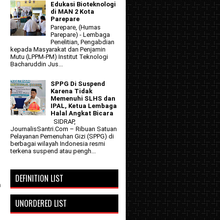
Edukasi Bioteknologi
di MAN 2 Kota
Parepare
Parepare, (Humas
Parepare) - Lembaga
Penelitian, Pengabdian
kepada Masyarakat dan Penjamin
Mutu (LPPM-PM) Institut Teknologi
Bacharuddin Jus...
SPPG Di Suspend
Karena Tidak
Memenuhi SLHS dan
IPAL, Ketua Lembaga
Halal Angkat Bicara
SIDRAP,
JournalisSantri.Com – Ribuan Satuan
Pelayanan Pemenuhan Gizi (SPPG) di
berbagai wilayah Indonesia resmi
terkena suspend atau pengh...
DEFINITION LIST
n
UNORDERED LIST