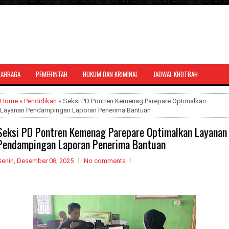
LAHRAGA
PEMERINTAH
HUKUM DAN KRIMINAL
JADWAL KHOTBAH
al bernuansa agama yang dapat
Home
»
Pendidikan
» Seksi PD Pontren Kemenag Parepare Optimalkan
Layanan Pendampingan Laporan Penerima Bantuan
Seksi PD Pontren Kemenag Parepare Optimalkan Layanan
Pendampingan Laporan Penerima Bantuan
Senin, Desember 08, 2025
No comments