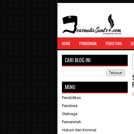
--
SANTRI JURNALIS
HOME
PENDIDIKAN
PERISTIWA
O
Menghimpun seluruh berita, tulisan, jurn
menyatukan ummat
CARI BLOG INI
MENU
Pendidikan
Peristiwa
Olahraga
Pemerintah
Hukum dan Kriminal