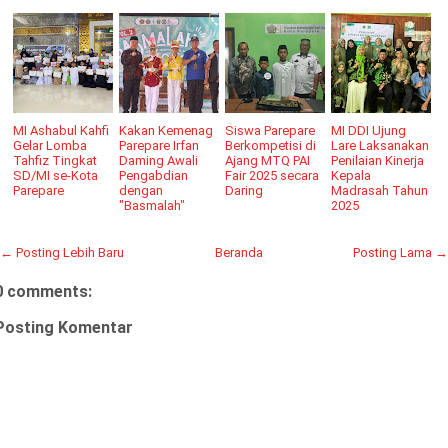
MI Ashabul Kahfi
Kakan Kemenag
Siswa Parepare
MI DDI Ujung
Gelar Lomba
Parepare Irfan
Berkompetisi di
Lare Laksanakan
Tahfiz Tingkat
Daming Awali
Ajang MTQ PAI
Penilaian Kinerja
SD/MI se-Kota
Pengabdian
Fair 2025 secara
Kepala
Parepare
dengan
Daring
Madrasah Tahun
"Basmalah"
2025
← Posting Lebih Baru
Beranda
Posting Lama →
0 comments:
Posting Komentar