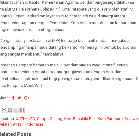
Selain layanan di Kantor Kementerian Agama, pendampingan juga dilakukan
elalui Mal Pelayanan Publik (MPP) Kota Parepare yang dilayani oleh staf PD
ontren, Fitriani. Kehadiran layanan di MPP menjadi wujud sinergi antara
Kementerian Agama dengan Pemerintah Kota dalam memberikan kemudahan
bagi masyarakat dan lembaga binaan.
“Dengan adanya pelayanan di MPP, lembaga bisa lebih mudah mengakses
pendampingan tanpa harus datang ke kantor Kemenag. Ini bentuk kolaborasi
yang sangat membantu,” tambahnya.
Kemenag Parepare berharap melalui pendampingan yang intensif, setiap
bantuan pemerintah dapat dipertanggungjawabkan dengan baik dan
memberikan hasil maksimal bagi peningkatan mutu pendidikan keagamaan di
kota Parepare.(Abul/Wn)
Share:
Location:
XJ7H+4FC, Cappa Galung, Kec. Bacukiki Bar., Kota Parepare, Sulawes
Selatan 91121, Indonesia
Related Posts: