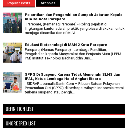
Popular Posts
Archives
Pelantikan dan Pengambilan Sumpah Jabatan Kepala
KUA se-Kota Parepare
Parepare, (Kemenag Parepare) - Roling pejabat di
lingkungan kantor adalah praktik yang biasa dilakukan untuk
menjaga dinamika dan efektivi...
Edukasi Bioteknologi di MAN 2 Kota Parepare
Parepare, (Humas Parepare) - Lembaga Penelitian,
Pengabdian kepada Masyarakat dan Penjamin Mutu (LPPM-
PM) Institut Teknologi Bacharuddin Jus...
SPPG Di Suspend Karena Tidak Memenuhi SLHS dan
IPAL, Ketua Lembaga Halal Angkat Bicara
SIDRAP, JournalisSantri.Com – Ribuan Satuan Pelayanan
Pemenuhan Gizi (SPPG) di berbagai wilayah Indonesia resmi
terkena suspend atau pengh...
DEFINITION LIST
UNORDERED LIST