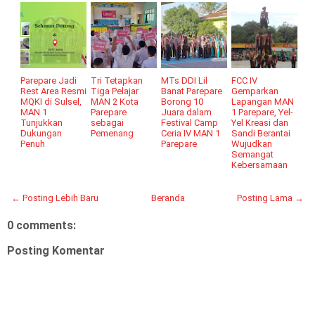
Parepare Jadi
Tri Tetapkan
MTs DDI Lil
FCC IV
Rest Area Resmi
Tiga Pelajar
Banat Parepare
Gemparkan
MQKI di Sulsel,
MAN 2 Kota
Borong 10
Lapangan MAN
MAN 1
Parepare
Juara dalam
1 Parepare, Yel-
Tunjukkan
sebagai
Festival Camp
Yel Kreasi dan
Dukungan
Pemenang
Ceria IV MAN 1
Sandi Berantai
Penuh
Parepare
Wujudkan
Semangat
Kebersamaan
← Posting Lebih Baru
Beranda
Posting Lama →
0 comments:
Posting Komentar