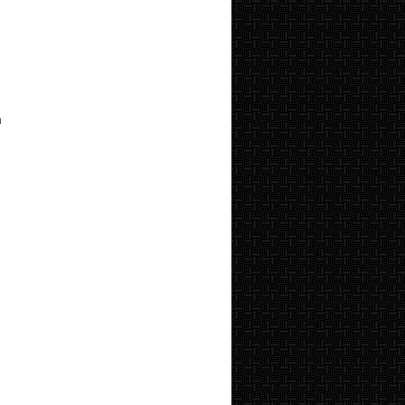
i
n
n