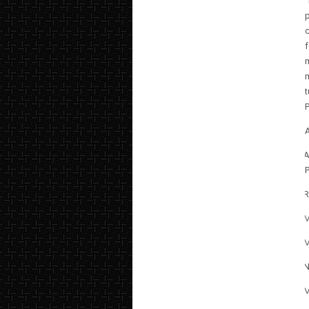
c
1.
A
2.
R
3.
M
4.
M
5.
N
6.
M