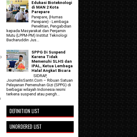
Edukasi Bioteknologi
di MAN 2 Kota
Parepare
Parepare, (Humas
Parepare) - Lembaga
Penelitian, Pengabdian
kepada Masyarakat dan Penjamin
Mutu (LPPM-PM) Institut Teknologi
Bacharuddin Jus...
SPPG Di Suspend
Karena Tidak
up
Memenuhi SLHS dan
IPAL, Ketua Lembaga
Halal Angkat Bicara
SIDRAP,
JournalisSantri.Com – Ribuan Satuan
Pelayanan Pemenuhan Gizi (SPPG) di
berbagai wilayah Indonesia resmi
terkena suspend atau pengh...
n
DEFINITION LIST
UNORDERED LIST