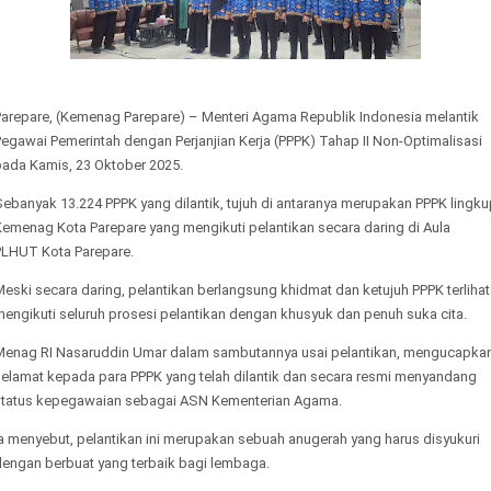
Parepare, (Kemenag Parepare) – Menteri Agama Republik Indonesia melantik
egawai Pemerintah dengan Perjanjian Kerja (PPPK) Tahap II Non-Optimalisasi
pada Kamis, 23 Oktober 2025.
ebanyak 13.224 PPPK yang dilantik, tujuh di antaranya merupakan PPPK lingk
Kemenag Kota Parepare yang mengikuti pelantikan secara daring di Aula
PLHUT Kota Parepare.
eski secara daring, pelantikan berlangsung khidmat dan ketujuh PPPK terlihat
engikuti seluruh prosesi pelantikan dengan khusyuk dan penuh suka cita.
Menag RI Nasaruddin Umar dalam sambutannya usai pelantikan, mengucapka
selamat kepada para PPPK yang telah dilantik dan secara resmi menyandang
status kepegawaian sebagai ASN Kementerian Agama.
a menyebut, pelantikan ini merupakan sebuah anugerah yang harus disyukuri
dengan berbuat yang terbaik bagi lembaga.