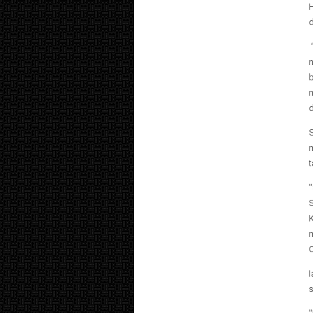
b
S
t
m
O
s