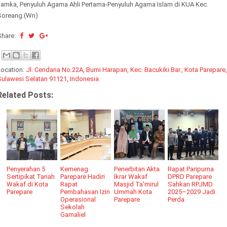
amka, Penyuluh Agama Ahli Pertama-Penyuluh Agama Islam di KUA Kec.
Soreang.(Wn)
Share:
Location:
Jl. Cendana No.22A, Bumi Harapan, Kec. Bacukiki Bar., Kota Parepare,
Sulawesi Selatan 91121, Indonesia
Related Posts:
Penyerahan 5
Kemenag
Penerbitan Akta
Rapat Paripurna
Sertipikat Tanah
Parepare Hadiri
Ikrar Wakaf
DPRD Parepare
Wakaf di Kota
Rapat
Masjid Ta'mirul
Sahkan RPJMD
Parepare
Pembahasan Izin
Ummah Kota
2025–2029 Jadi
Operasional
Parepare
Perda
Sekolah
Gamaliel