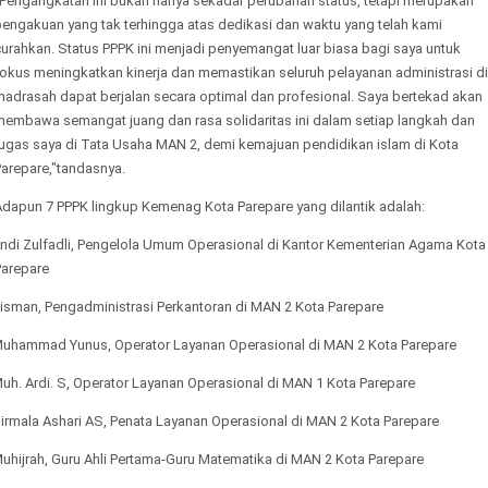
​"Pengangkatan ini bukan hanya sekadar perubahan status, tetapi merupakan
pengakuan yang tak terhingga atas dedikasi dan waktu yang telah kami
urahkan. Status PPPK ini menjadi penyemangat luar biasa bagi saya untuk
fokus meningkatkan kinerja dan memastikan seluruh pelayanan administrasi di
madrasah dapat berjalan secara optimal dan profesional. Saya bertekad akan
membawa semangat juang dan rasa solidaritas ini dalam setiap langkah dan
tugas saya di Tata Usaha MAN 2, demi kemajuan pendidikan islam di Kota
Parepare,"tandasnya.
Adapun 7 PPPK lingkup Kemenag Kota Parepare yang dilantik adalah:
ndi Zulfadli, Pengelola Umum Operasional di Kantor Kementerian Agama Kota
Parepare
isman, Pengadministrasi Perkantoran di MAN 2 Kota Parepare
uhammad Yunus, Operator Layanan Operasional di MAN 2 Kota Parepare
uh. Ardi. S, Operator Layanan Operasional di MAN 1 Kota Parepare
irmala Ashari AS, Penata Layanan Operasional di MAN 2 Kota Parepare
uhijrah, Guru Ahli Pertama-Guru Matematika di MAN 2 Kota Parepare