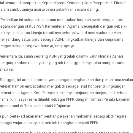
Hal senada disampaikan Kepala Kantor Kemenag Kota Parepare, H. Fitriadi
dalam sambutannya usai prosesi pelantikan secara daring.
“Pelantikan ini bukan akhir namun merupakan langkah awal sebagai abdi
negara dengan status ASN Kementerian Agama. Bekerjalah dengan sebaik-
aiknya, tunjukkan kinerja terbaiknya sebagai wujud rasa syukur setelah
menyandang satus baru sebagai ASN. Tingkatkan kinerja dan kerja sama
dengan seluruh pegawai lainnya,”ungkapnya.
ementara itu, salah seorang ASN yang telah dilantik yakn Nirmala Ashari
mengungkapkan rasa syukur yang tak terhingga dirinya bisa sampai pada
ahap ini.
"Sungguh, ini adalah momen yang sangat mengharukan dan penuh rasa syukur
Setelah hampir empat tahun mengabdi sebagai staf honorer di lingkungan
Kementerian Agama Kota Parepare, akhirnya perjuangan panjang ini berbuah
anis. Kini, saya resmi dilantik sebagai PPPK dengan formasi Penata Layanan
perasional di Tata Usaha MAN 2,"ujarnya.
Ia pun bertekad akan memberikan pelayanan maksimal sebagi abdi negara
ebagai wujud rasa syukur setelah terangkat menjadi PPPK.