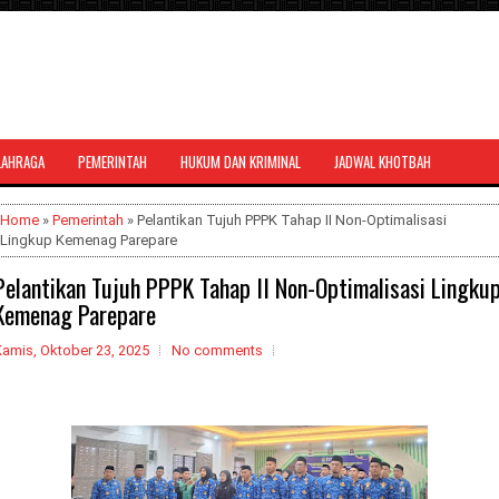
LAHRAGA
PEMERINTAH
HUKUM DAN KRIMINAL
JADWAL KHOTBAH
al bernuansa agama yang dapat
Home
»
Pemerintah
» Pelantikan Tujuh PPPK Tahap II Non-Optimalisasi
Lingkup Kemenag Parepare
Pelantikan Tujuh PPPK Tahap II Non-Optimalisasi Lingku
Kemenag Parepare
Kamis, Oktober 23, 2025
No comments