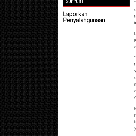
SUPPORT
“
o
Laporkan
t
Penyalahgunaan
i
d
t
t
y