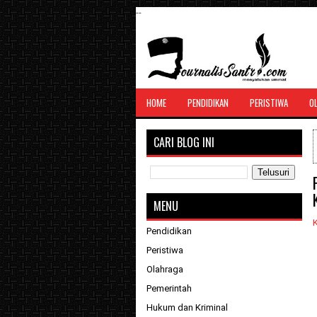
--
SANTRI JURNALIS
HOME
PENDIDIKAN
PERISTIWA
O
Menghimpun seluruh berita, tulisan, jurn
menyatukan ummat
CARI BLOG INI
MENU
Pendidikan
Peristiwa
Olahraga
Pemerintah
Hukum dan Kriminal