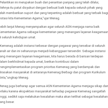
Pelantikan ini merupakan buah dari penantian panjang yang telah dilalui,
lehnya itu patut disyukuri dengan berbuat baik kepada seluruh pihak yang
elah memberikan suport dan yang terpenting adalah berbuat yang terbaik bag
nstasi kita Kementerian Agama,”ujar Menag.
Lebih lanjut Menag menyampaikan agar seluruh ASN menjaga nama baik
Kementerian Agama sebagai kementerian yang menangani layanan keagamaa
i seluruh kehidupan umat.
“Kemenag adalah instansi terbesar dengan pegawai yang tersebar di seluruh
anah air dan ini seharusnya menjadi kebanggaan tersendiri. Sebagai instansi
yang menangani layanan keagamaan, kita harus berada di barisan terdepan
dalam berkhidmat kepada umat, berikan kontribusi dalam
mengimplementasikan program prioritas Kemenag yang berdampak dan
dirasakan masyarakat di antaranya Kemenag Berbagi dan program Kurikulum
Cinta,”ungkap Menag.
Menag juga berharap agar semua ASN Kementerian Agama menjaga sikap da
prilaku karena ekspektasi masyarakat terhadap pegawai Kemenag sangatlah
inggi, sedikit saja melakukan kesalahan maka akan terlihat sebagai kesalahan
ang besar.