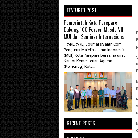
FEATURED POST
Pemerintah Kota Parepare
Dukung 100 Persen Musda VII
MUI dan Seminar Internasional
P
PAREPARE, JournalisSantri.Com –
Pengurus Majelis Ulama Indonesia
(MUI) Kota Parepare bersama unsur
S
Kantor Kementerian Agama
(Kemenag) Kota...
M
m
RECENT POSTS
I