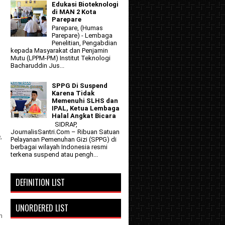
Edukasi Bioteknologi
di MAN 2 Kota
Parepare
Parepare, (Humas
Parepare) - Lembaga
Penelitian, Pengabdian
kepada Masyarakat dan Penjamin
Mutu (LPPM-PM) Institut Teknologi
Bacharuddin Jus...
SPPG Di Suspend
Karena Tidak
Memenuhi SLHS dan
IPAL, Ketua Lembaga
Halal Angkat Bicara
SIDRAP,
JournalisSantri.Com – Ribuan Satuan
,
Pelayanan Pemenuhan Gizi (SPPG) di
berbagai wilayah Indonesia resmi
terkena suspend atau pengh...
DEFINITION LIST
UNORDERED LIST
n