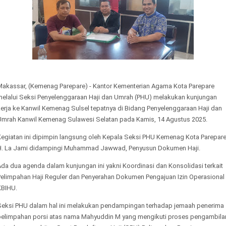
Makassar, (Kemenag Parepare) - Kantor Kementerian Agama Kota Parepare
melalui Seksi Penyelenggaraan Haji dan Umrah (PHU) melakukan kunjungan
kerja ke Kanwil Kemenag Sulsel tepatnya di Bidang Penyelenggaraan Haji dan
Umrah Kanwil Kemenag Sulawesi Selatan pada Kamis, 14 Agustus 2025.
Kegiatan ini dipimpin langsung oleh Kepala Seksi PHU Kemenag Kota Parepare
H. La Jami didampingi Muhammad Jawwad, Penyusun Dokumen Haji.
da dua agenda dalam kunjungan ini yakni Koordinasi dan Konsolidasi terkait
Pelimpahan Haji Reguler dan Penyerahan Dokumen Pengajuan Izin Operasional
KBIHU.
Seksi PHU dalam hal ini melakukan pendampingan terhadap jemaah penerima
pelimpahan porsi atas nama Mahyuddin M yang mengikuti proses pengambila