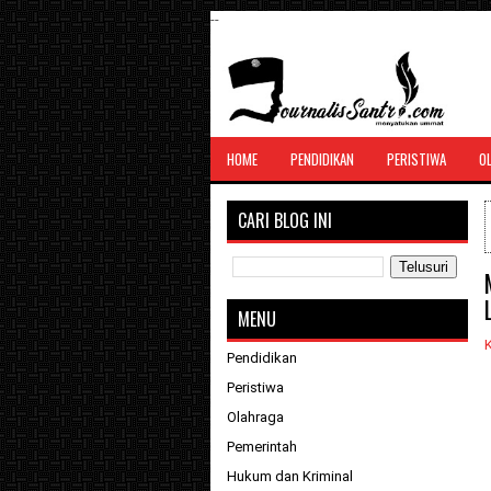
--
SANTRI JURNALIS
HOME
PENDIDIKAN
PERISTIWA
O
Menghimpun seluruh berita, tulisan, jurn
menyatukan ummat
CARI BLOG INI
MENU
Pendidikan
Peristiwa
Olahraga
Pemerintah
Hukum dan Kriminal