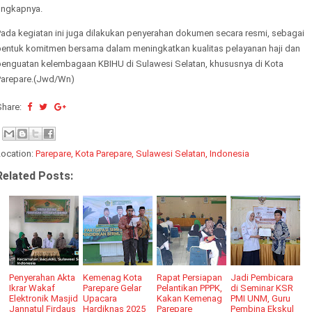
ungkapnya.
Pada kegiatan ini juga dilakukan penyerahan dokumen secara resmi, sebagai
bentuk komitmen bersama dalam meningkatkan kualitas pelayanan haji dan
penguatan kelembagaan KBIHU di Sulawesi Selatan, khususnya di Kota
Parepare.(Jwd/Wn)
Share:
Location:
Parepare, Kota Parepare, Sulawesi Selatan, Indonesia
Related Posts:
Penyerahan Akta
Kemenag Kota
Rapat Persiapan
Jadi Pembicara
Ikrar Wakaf
Parepare Gelar
Pelantikan PPPK,
di Seminar KSR
Elektronik Masjid
Upacara
Kakan Kemenag
PMI UNM, Guru
Jannatul Firdaus
Hardiknas 2025
Parepare
Pembina Ekskul