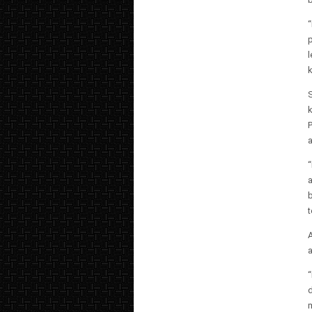
l
k
a
a
b
t