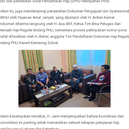
oto dan penerbitan Surat Pendaftaran Haji (SPH) Pelimpahan Porsi.
Selain itu, juga mendampingi penyerahan Dokumen Pengajuan Izin Operasiona
BIHU oleh Yayasan Amal Jariyah, yang dipimpin oleh H. Ardian Kamal.
okumen diterima langsung oleh H. Asa Afiif, Ketua Tim Bina Petugas dan
Jemaah Haji Reguler Bidang PHU, sementara proses pelimpahan nomor porsi
afat difasilitasi oleh H. Bahar, anggota Tim Pendaftaran Dokumen Haji Regule
Bidang PHU Kanwil Kemenag Sulsel.
Dalam kesempatan tersebut, H. Jami menyampaikan bahwa koordinasi dan
onsolidasi ini penting untuk memastikan seluruh tahapan pelayanan haji
erjalan sesuai aturan dan ketentuan.