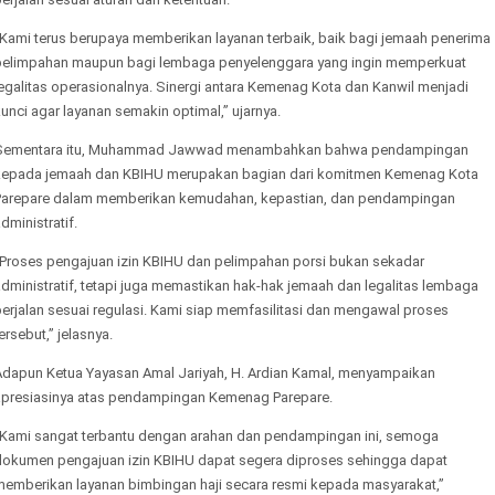
“Kami terus berupaya memberikan layanan terbaik, baik bagi jemaah penerima
pelimpahan maupun bagi lembaga penyelenggara yang ingin memperkuat
egalitas operasionalnya. Sinergi antara Kemenag Kota dan Kanwil menjadi
unci agar layanan semakin optimal,” ujarnya.
Sementara itu, Muhammad Jawwad menambahkan bahwa pendampingan
kepada jemaah dan KBIHU merupakan bagian dari komitmen Kemenag Kota
Parepare dalam memberikan kemudahan, kepastian, dan pendampingan
dministratif.
“Proses pengajuan izin KBIHU dan pelimpahan porsi bukan sekadar
dministratif, tetapi juga memastikan hak-hak jemaah dan legalitas lembaga
erjalan sesuai regulasi. Kami siap memfasilitasi dan mengawal proses
ersebut,” jelasnya.
Adapun Ketua Yayasan Amal Jariyah, H. Ardian Kamal, menyampaikan
apresiasinya atas pendampingan Kemenag Parepare.
“Kami sangat terbantu dengan arahan dan pendampingan ini, semoga
dokumen pengajuan izin KBIHU dapat segera diproses sehingga dapat
memberikan layanan bimbingan haji secara resmi kepada masyarakat,”