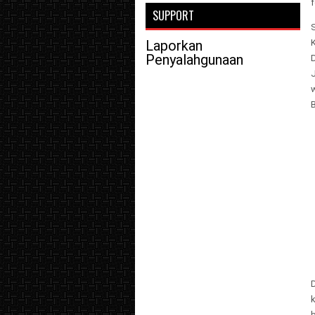
f
SUPPORT
K
Laporkan
Penyalahgunaan
D
w
k
b