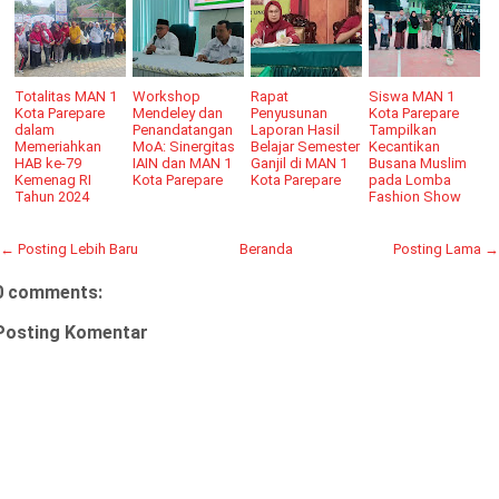
Totalitas MAN 1
Workshop
Rapat
Siswa MAN 1
Kota Parepare
Mendeley dan
Penyusunan
Kota Parepare
dalam
Penandatangan
Laporan Hasil
Tampilkan
Memeriahkan
MoA: Sinergitas
Belajar Semester
Kecantikan
HAB ke-79
IAIN dan MAN 1
Ganjil di MAN 1
Busana Muslim
Kemenag RI
Kota Parepare
Kota Parepare
pada Lomba
Tahun 2024
Fashion Show
← Posting Lebih Baru
Beranda
Posting Lama →
0 comments:
Posting Komentar