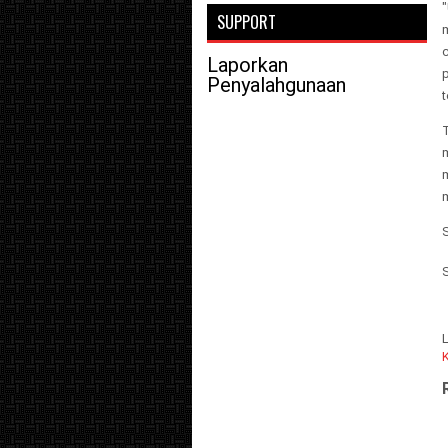
"
SUPPORT
c
Laporkan
p
Penyalahgunaan
t
T
m
m
K