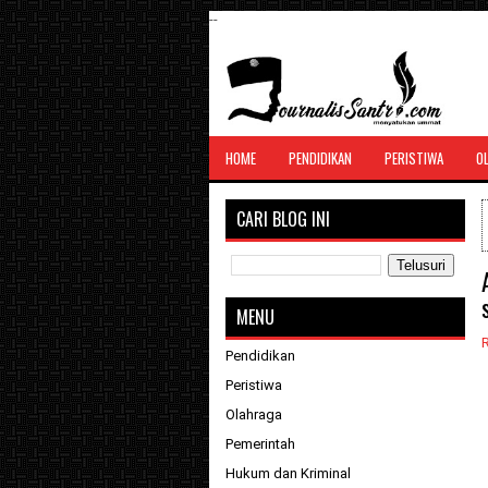
--
SANTRI JURNALIS
HOME
PENDIDIKAN
PERISTIWA
O
Menghimpun seluruh berita, tulisan, jurn
menyatukan ummat
CARI BLOG INI
MENU
Pendidikan
Peristiwa
Olahraga
Pemerintah
Hukum dan Kriminal