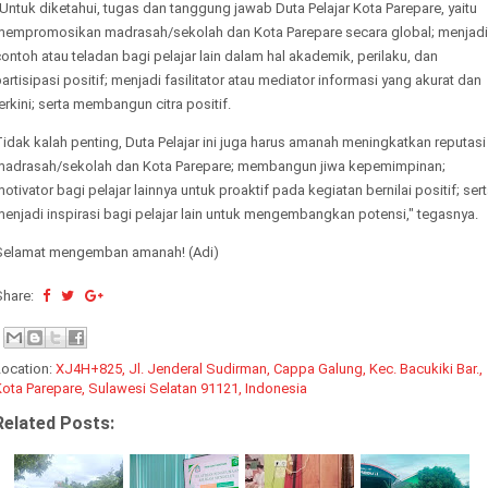
Untuk diketahui, tugas dan tanggung jawab Duta Pelajar Kota Parepare, yaitu
mempromosikan madrasah/sekolah dan Kota Parepare secara global; menjadi
ontoh atau teladan bagi pelajar lain dalam hal akademik, perilaku, dan
artisipasi positif; menjadi fasilitator atau mediator informasi yang akurat dan
erkini; serta membangun citra positif.
idak kalah penting, Duta Pelajar ini juga harus amanah meningkatkan reputasi
madrasah/sekolah dan Kota Parepare; membangun jiwa kepemimpinan;
otivator bagi pelajar lainnya untuk proaktif pada kegiatan bernilai positif; ser
enjadi inspirasi bagi pelajar lain untuk mengembangkan potensi," tegasnya.
Selamat mengemban amanah! (Adi)
Share:
Location:
XJ4H+825, Jl. Jenderal Sudirman, Cappa Galung, Kec. Bacukiki Bar.,
ota Parepare, Sulawesi Selatan 91121, Indonesia
Related Posts: