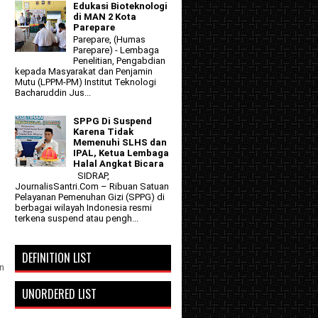
Edukasi Bioteknologi
di MAN 2 Kota
Parepare
Parepare, (Humas
Parepare) - Lembaga
Penelitian, Pengabdian
kepada Masyarakat dan Penjamin
Mutu (LPPM-PM) Institut Teknologi
Bacharuddin Jus...
SPPG Di Suspend
Karena Tidak
Memenuhi SLHS dan
IPAL, Ketua Lembaga
Halal Angkat Bicara
SIDRAP,
JournalisSantri.Com – Ribuan Satuan
Pelayanan Pemenuhan Gizi (SPPG) di
berbagai wilayah Indonesia resmi
terkena suspend atau pengh...
DEFINITION LIST
n
UNORDERED LIST