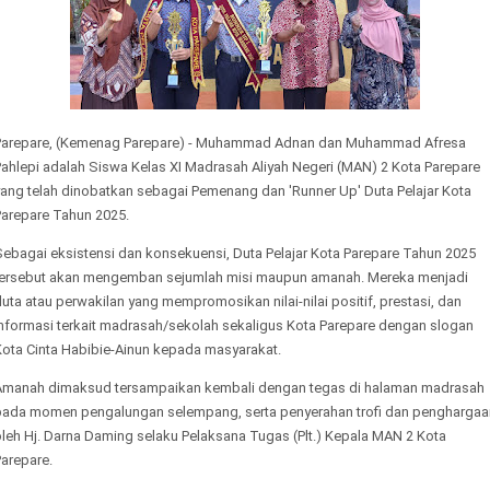
Parepare, (Kemenag Parepare) - Muhammad Adnan dan Muhammad Afresa
Pahlepi adalah Siswa Kelas XI Madrasah Aliyah Negeri (MAN) 2 Kota Parepare
yang telah dinobatkan sebagai Pemenang dan 'Runner Up' Duta Pelajar Kota
Parepare Tahun 2025.
Sebagai eksistensi dan konsekuensi, Duta Pelajar Kota Parepare Tahun 2025
tersebut akan mengemban sejumlah misi maupun amanah. Mereka menjadi
uta atau perwakilan yang mempromosikan nilai-nilai positif, prestasi, dan
informasi terkait madrasah/sekolah sekaligus Kota Parepare dengan slogan
Kota Cinta Habibie-Ainun kepada masyarakat.
Amanah dimaksud tersampaikan kembali dengan tegas di halaman madrasah
pada momen pengalungan selempang, serta penyerahan trofi dan penghargaa
leh Hj. Darna Daming selaku Pelaksana Tugas (Plt.) Kepala MAN 2 Kota
Parepare.