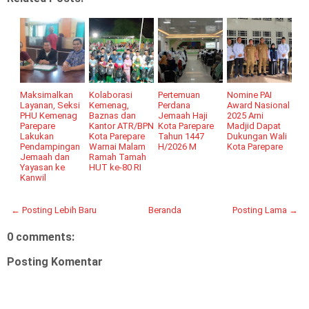
Maksimalkan
Kolaborasi
Pertemuan
Nomine PAI
Layanan, Seksi
Kemenag,
Perdana
Award Nasional
PHU Kemenag
Baznas dan
Jemaah Haji
2025 Arni
Parepare
Kantor ATR/BPN
Kota Parepare
Madjid Dapat
Lakukan
Kota Parepare
Tahun 1447
Dukungan Wali
Pendampingan
Warnai Malam
H/2026 M
Kota Parepare
Jemaah dan
Ramah Tamah
Yayasan ke
HUT ke-80 RI
Kanwil
← Posting Lebih Baru
Beranda
Posting Lama →
0 comments:
Posting Komentar