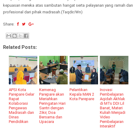
kepuasan mereka atas sambutan hangat serta pelayanan yang ramah dan
profesional dari pihak madrasah.(Taqdir/Wn)
Share:
Related Posts:
APSI Kota
Kemenag
Pelantikan
Inovasi
Parepare Gelar
Parepare akan
Kepala MAN 2
Pembelajaran
Rapat
Meriahkan
Kota Parepare
Aqidah Akhlak
Kolaborasi
Peringatan Hari
di MTs DDI Lil
Pengawas
Santri dengan
Banat, Materi
Madrasah dan
Zikir, Doa
Kuliah Menjadi
Dinas
Bersama dan
Video
Pendidikan
Upacara
Pembelajaran
Interaktif