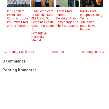
PPGD dalam
Jadi Pembicara
Siswa MAN 1
MAN 2 Kota
Pendiklatan
di Seminar KSR
Parepare
Parepare Usung
Calon Anggota
PMI UNM, Guru
Serahkan Piala
Tema
PMR Wira MAN
Pembina Ekskul
Kemenangan ke
"Ma'palao"
2 Kota Parepare
MAN 1 Parepare
Pihak Madrasah
pada Pawai
Soroti
Budaya
Pentingnya
Kesehatan
Mental
← Posting Lebih Baru
Beranda
Posting Lama →
0 comments:
Posting Komentar