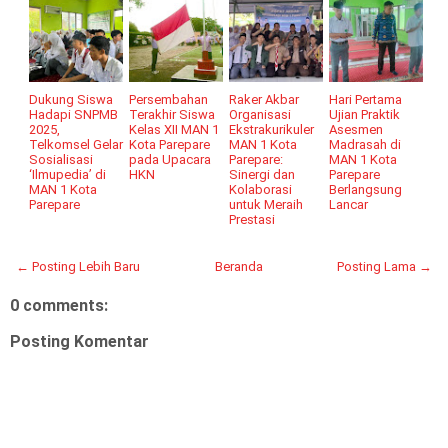
Dukung Siswa
Persembahan
Raker Akbar
Hari Pertama
Hadapi SNPMB
Terakhir Siswa
Organisasi
Ujian Praktik
2025,
Kelas XII MAN 1
Ekstrakurikuler
Asesmen
Telkomsel Gelar
Kota Parepare
MAN 1 Kota
Madrasah di
Sosialisasi
pada Upacara
Parepare:
MAN 1 Kota
‘Ilmupedia’ di
HKN
Sinergi dan
Parepare
MAN 1 Kota
Kolaborasi
Berlangsung
Parepare
untuk Meraih
Lancar
Prestasi
← Posting Lebih Baru
Beranda
Posting Lama →
0 comments:
Posting Komentar