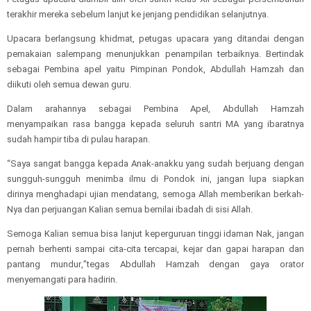
terakhir mereka sebelum lanjut ke jenjang pendidikan selanjutnya.
Upacara berlangsung khidmat, p
etugas upacara yang ditandai dengan
pemakaian salempang
menunjukkan
penampilan terbaik
nya
.
B
ertindak
sebagai Pembina apel yaitu Pimpinan Pondok, Abdullah Hamzah dan
diikuti oleh semua dewan guru.
Dalam arahan
nya sebagai
P
embina
A
pel, Abdullah
H
amzah
me
nyampaikan
rasa bangga kepada seluruh santri MA yang
ibaratnya
sudah hampir tiba di pulau harapan.
“
S
aya sangat bangga kepada
A
nak-anakku
yang
sudah berjuang dengan
sungguh-sungguh menimba ilmu di Pondok ini, jangan lupa siapkan
dirinya menghadapi ujian mendatang, semoga All
a
h memberikan berkah
-
Nya dan perjuangan
K
alian semua bernilai ibadah di
sisi Allah.
S
emoga
K
alian semua bisa lanjut keperguruan tinggi idaman Nak, jangan
pernah berhenti sampai cita-cita tercapai, kejar dan gapai harapan dan
pantang mundur
,
”tegas Abdullah
H
amzah dengan gaya orator
menyemangati para hadirin.