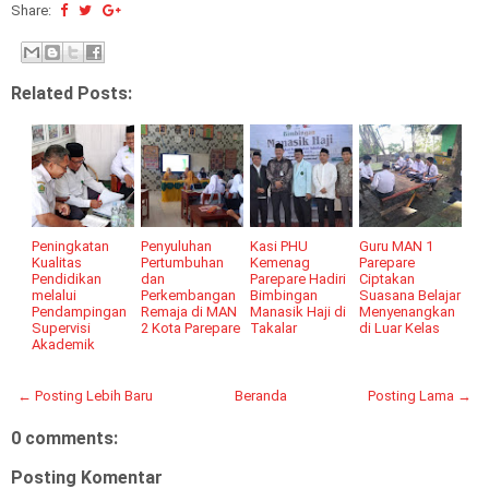
Share:
Related Posts:
Peningkatan
Penyuluhan
Kasi PHU
Guru MAN 1
Kualitas
Pertumbuhan
Kemenag
Parepare
Pendidikan
dan
Parepare Hadiri
Ciptakan
melalui
Perkembangan
Bimbingan
Suasana Belajar
Pendampingan
Remaja di MAN
Manasik Haji di
Menyenangkan
Supervisi
2 Kota Parepare
Takalar
di Luar Kelas
Akademik
← Posting Lebih Baru
Beranda
Posting Lama →
0 comments:
Posting Komentar