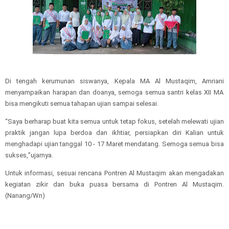
Di tengah kerumunan siswanya,
Kepala
MA Al Mustaqim
, Amriani
menyampaikan harapan dan doanya, semoga semua santri kelas XII MA
bisa mengikuti semua tahapan ujian sampai selesai.
“S
aya berharap buat kita semua untuk tetap fokus, setelah melewati ujian
praktik jangan lupa berdoa dan ikhtiar, persiapkan diri
Kalian
untuk
menghadapi ujian tanggal 10 - 17
M
aret
mendatang. Semoga semua bisa
sukses,
”ujarnya
.
Untuk informasi, sesu
a
i rencana Pontren Al Mustaqim
akan mengadakan
kegiatan zikir dan buka puasa bersama di Pontren Al Mustaqim.
(Nanang/Wn)