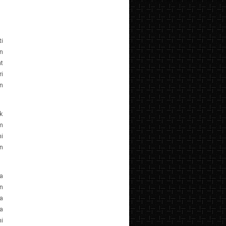
ti
n
t
i
n
ak
m
i
n
a
an
a
ga
i