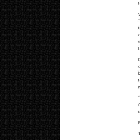
t
D
b
u
B
1