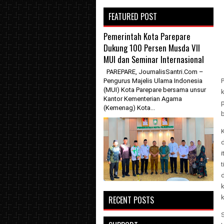
FEATURED POST
Pemerintah Kota Parepare
Dukung 100 Persen Musda VII
MUI dan Seminar Internasional
PAREPARE, JournalisSantri.Com –
Pengurus Majelis Ulama Indonesia
(MUI) Kota Parepare bersama unsur
Kantor Kementerian Agama
(Kemenag) Kota...
d
i
k
RECENT POSTS