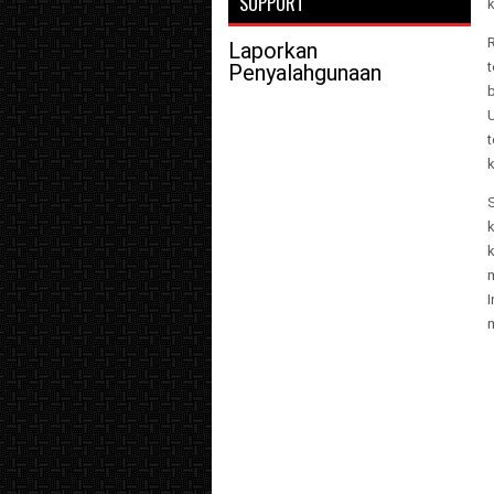
SUPPORT
k
Laporkan
t
Penyalahgunaan
S
m
I
m