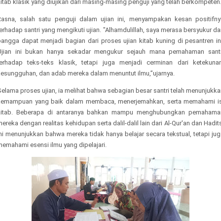
itab klasik yang diujikan dari masing-masing penguji yang telah berkompeten
Rasna, salah satu penguji dalam ujian ini, menyampakan kesan positifny
erhadap santri yang mengikuti ujian. "Alhamdulillah, saya merasa bersyukur d
bangga dapat menjadi bagian dari proses ujian kitab kuning di pesantren ini
Ujian ini bukan hanya sekadar mengukur sejauh mana pemahaman santr
terhadap teks-teks klasik, tetapi juga menjadi cerminan dari ketekunan
kesungguhan, dan adab mereka dalam menuntut ilmu,”ujarnya.
elama proses ujian, ia melihat bahwa sebagian besar santri telah menunjukk
kemampuan yang baik dalam membaca, menerjemahkan, serta memahami is
kitab. Beberapa di antaranya bahkan mampu menghubungkan pemahama
ereka dengan realitas kehidupan serta dalil-dalil lain dari Al-Qur'an dan Hadit
ni menunjukkan bahwa mereka tidak hanya belajar secara tekstual, tetapi ju
emahami esensi ilmu yang dipelajari.