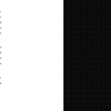
.
,
a
i
n
an
t
ih
m
.
a