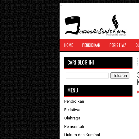
--
SANTRI JURNALIS
HOME
PENDIDIKAN
PERISTIWA
O
Menghimpun seluruh berita, tulisan, jurn
menyatukan ummat
CARI BLOG INI
MENU
K
Pendidikan
Peristiwa
Olahraga
Pemerintah
Hukum dan Kriminal