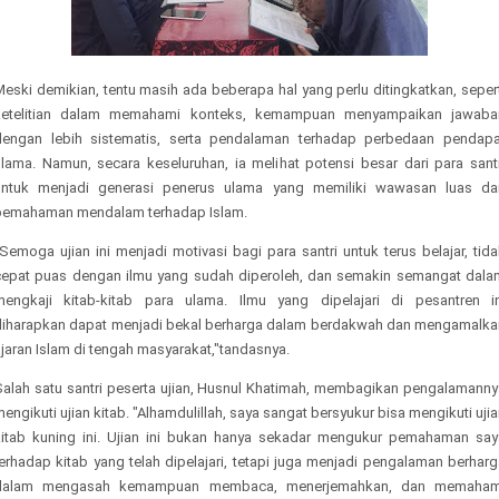
eski demikian, tentu masih ada beberapa hal yang perlu ditingkatkan, seper
ketelitian dalam memahami konteks, kemampuan menyampaikan jawaba
dengan lebih sistematis, serta pendalaman terhadap perbedaan pendapa
ulama. Namun, secara keseluruhan, ia melihat potensi besar dari para santr
untuk menjadi generasi penerus ulama yang memiliki wawasan luas da
pemahaman mendalam terhadap Islam.
Semoga ujian ini menjadi motivasi bagi para santri untuk terus belajar, tid
cepat puas dengan ilmu yang sudah diperoleh, dan semakin semangat dala
mengkaji kitab-kitab para ulama. Ilmu yang dipelajari di pesantren in
diharapkan dapat menjadi bekal berharga dalam berdakwah dan mengamalka
jaran Islam di tengah masyarakat,"tandasnya.
Salah satu santri peserta ujian, Husnul Khatimah, membagikan pengalamanny
engikuti ujian kitab. "Alhamdulillah, saya sangat bersyukur bisa mengikuti uji
kitab kuning ini. Ujian ini bukan hanya sekadar mengukur pemahaman say
erhadap kitab yang telah dipelajari, tetapi juga menjadi pengalaman berhar
dalam mengasah kemampuan membaca, menerjemahkan, dan memaham