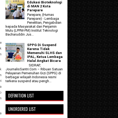
Edukasi Bioteknologi
di MAN 2 Kota
Parepare
Parepare, (Humas
Parepare) - Lembaga
Penelitian, Pengabdian
kepada Masyarakat dan Penjamin
Mutu (LPPM-PM) Institut Teknologi
Bacharuddin Jus...
e
SPPG Di Suspend
k
Karena Tidak
Memenuhi SLHS dan
an
IPAL, Ketua Lembaga
Halal Angkat Bicara
SIDRAP,
k
JournalisSantri.Com – Ribuan Satuan
Pelayanan Pemenuhan Gizi (SPPG) di
in
berbagai wilayah Indonesia resmi
ri
terkena suspend atau pengh...
a
b
DEFINITION LIST
n
UNORDERED LIST
a