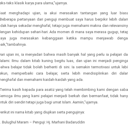
eks-teks klasik karya para ulama,”ujarnya.
Saat menghadapi ujian, ia akui merasakan tantangan yang luar biasa
“Beberapa pertanyaan dari penguji membuat saya harus berpikir lebih dalam
tidak hanya sekadar menghafal, tetapi juga memahami makna dan relevansiny
dengan kehidupan sehari-hari. Ada momen di mana saya merasa gugup, tetap
saya juga merasakan kebanggaan ketika mampu menjawab denga
baik,”tambahnya.
ari ujian ini, ia menyadari bahwa masih banyak hal yang perlu ia pelajari d
dalami. Ilmu dalam kitab kuning begitu luas, dan ujian ini menjadi penginga
ahwa belajar tidak boleh berhenti di sini. Ia semakin termotivasi untuk leb
tekun, memperbaiki cara belajar, serta lebih mendisiplinkan diri dala
menghafal dan memahami kaidah-kaidah yang ada.
“Terima kasih kepada para asatiz yang telah membimbing kami dengan sabar
Semoga ilmu yang kami pelajari menjadi berkah dan bermanfaat, tidak hany
ntuk diri sendiri tetapi juga bagi umat Islam. Aamiin,"ujarnya.
erikut ini nama kitab yang diujikan serta pengujinya:
. Bulughul Maram – Penguji: Hj. Marhani Badaruddin