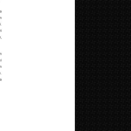
.
a
an
.
i
,
an
i
n
s.
ga