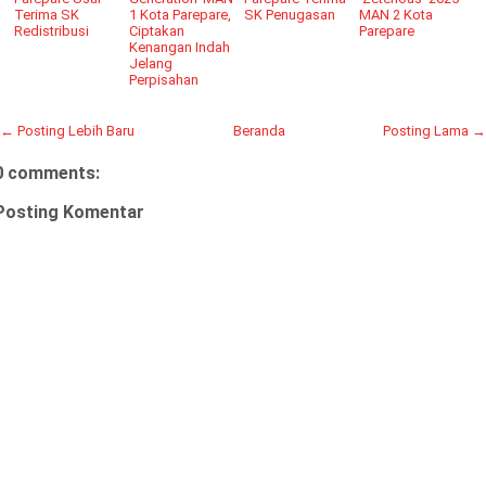
Terima SK
1 Kota Parepare,
SK Penugasan
MAN 2 Kota
Redistribusi
Ciptakan
Parepare
Kenangan Indah
Jelang
Perpisahan
← Posting Lebih Baru
Beranda
Posting Lama →
0 comments:
Posting Komentar