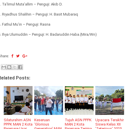
. Ta’limul Muta’allim – Penguji: Akib D.
. Riyadhus Shalihin – Penguji: H. Basit Mubaraq
. Fathul Mu’in – Penguji: Rasna
. Ihya Ulumuddin – Penguji: H. Badaruddin Haba.(Mira/Wn)
Share:
Related Posts:
Silaturahim ASN
Keseruan
Tujuh ASN PPPK
Upacara Terakhir
PPPK MAN 2 Kota
‘Glorious
MAN 2 Kota
Siswa Kelas XII
Parepare Usai
Generation’ MAN
Parepare Terima
'Zeterious' 2025