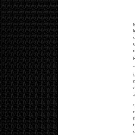
M
“
a
m
t