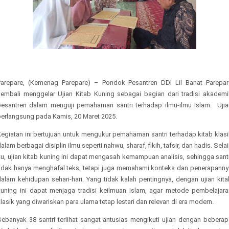
Parepare, (Kemenag Parepare) – Pondok Pesantren DDI Lil Banat Parepar
kembali menggelar Ujian Kitab Kuning sebagai bagian dari tradisi akademi
pesantren dalam menguji pemahaman santri terhadap ilmu-ilmu Islam.
Uji
berlangsung pada Kamis, 20 Maret 2025.
Kegiatan ini bertujuan untuk mengukur pemahaman santri terhadap kitab klasi
alam berbagai disiplin ilmu seperti nahwu, sharaf, fikih, tafsir, dan hadis. Sela
tu, ujian kitab kuning ini dapat mengasah kemampuan analisis, sehingga sant
tidak hanya menghafal teks, tetapi juga memahami konteks dan penerapanny
dalam kehidupan sehari-hari. Yang tidak kalah pentingnya, dengan ujian kita
kuning ini dapat menjaga tradisi keilmuan Islam, agar metode pembelajara
lasik yang diwariskan para ulama tetap lestari dan relevan di era modern.
Sebanyak 38 santri terlihat sangat antusias mengikuti ujian dengan beberap