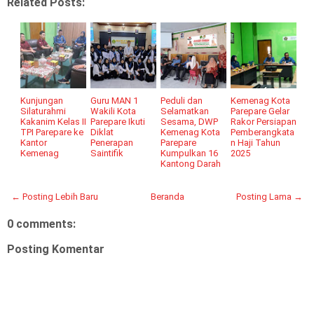
Related Posts:
Kunjungan
Guru MAN 1
Peduli dan
Kemenag Kota
Silaturahmi
Wakili Kota
Selamatkan
Parepare Gelar
Kakanim Kelas II
Parepare Ikuti
Sesama, DWP
Rakor Persiapan
TPI Parepare ke
Diklat
Kemenag Kota
Pemberangkata
Kantor
Penerapan
Parepare
n Haji Tahun
Kemenag
Saintifik
Kumpulkan 16
2025
Kantong Darah
← Posting Lebih Baru
Beranda
Posting Lama →
0 comments:
Posting Komentar