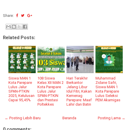
Share:
Related Posts:
Siswa MAN 1
108 Siswa
Hari Terakhir
Muhammad
Kota Parepare
Kelas XII MAN 2
Berkantor
Zidane Safri,
Lulus Jalur
Kota Parepare
Jelang Libur
Siswa MAN 1
SPAN-PTKIN
Lulus Jalur
Idul Fitri, Kakan
Kota Parepare
2025, Kelulusan
SPAN-PTKIN
Kemenag
Lulus Seleksi
Capai 95,45%
dan Prestasi
Parepare: Maaf
PEM Akamigas
Poltekkes
Lahir dan Batin
← Posting Lebih Baru
Beranda
Posting Lama →
0 comments: