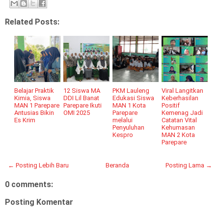
Related Posts:
Belajar Praktik
12 Siswa MA
PKM Lauleng
Viral Langitkan
Kimia, Siswa
DDI Lil Banat
Edukasi Siswa
Keberhasilan
MAN 1 Parepare
Parepare Ikuti
MAN 1 Kota
Positif
Antusias Bikin
OMI 2025
Parepare
Kemenag Jadi
Es Krim
melalui
Catatan Vital
Penyuluhan
Kehumasan
Kespro
MAN 2 Kota
Parepare
← Posting Lebih Baru
Beranda
Posting Lama →
0 comments:
Posting Komentar