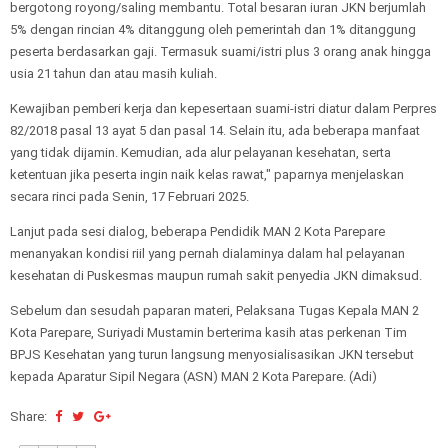
bergotong royong/saling membantu. Total besaran iuran JKN berjumlah
5% dengan rincian 4% ditanggung oleh pemerintah dan 1% ditanggung
peserta berdasarkan gaji. Termasuk suami/istri plus 3 orang anak hingga
usia 21 tahun dan atau masih kuliah.
Kewajiban pemberi kerja dan kepesertaan suami-istri diatur dalam Perpres
82/2018 pasal 13 ayat 5 dan pasal 14. Selain itu, ada beberapa manfaat
yang tidak dijamin. Kemudian, ada alur pelayanan kesehatan, serta
ketentuan jika peserta ingin naik kelas rawat," paparnya menjelaskan
secara rinci pada Senin, 17 Februari 2025.
Lanjut pada sesi dialog, beberapa Pendidik MAN 2 Kota Parepare
menanyakan kondisi riil yang pernah dialaminya dalam hal pelayanan
kesehatan di Puskesmas maupun rumah sakit penyedia JKN dimaksud.
Sebelum dan sesudah paparan materi, Pelaksana Tugas Kepala MAN 2
Kota Parepare, Suriyadi Mustamin berterima kasih atas perkenan Tim
BPJS Kesehatan yang turun langsung menyosialisasikan JKN tersebut
kepada Aparatur Sipil Negara (ASN) MAN 2 Kota Parepare. (Adi)
Share: