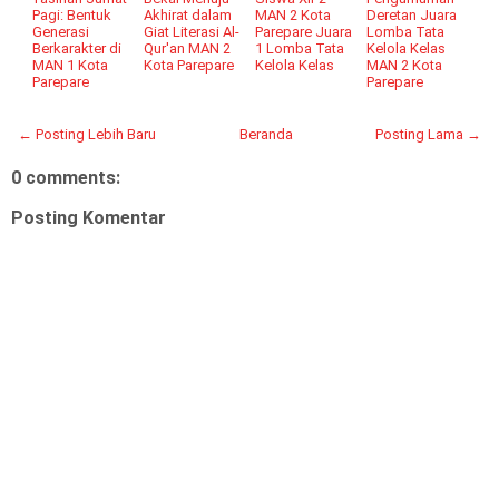
Pagi: Bentuk
Akhirat dalam
MAN 2 Kota
Deretan Juara
Generasi
Giat Literasi Al-
Parepare Juara
Lomba Tata
Berkarakter di
Qur'an MAN 2
1 Lomba Tata
Kelola Kelas
MAN 1 Kota
Kota Parepare
Kelola Kelas
MAN 2 Kota
Parepare
Parepare
← Posting Lebih Baru
Beranda
Posting Lama →
0 comments:
Posting Komentar