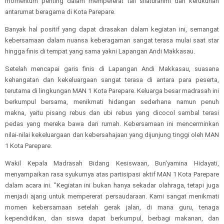
momentum penting dalam mempererat tali silaturahmi dan kerukunan
antarumat beragama di Kota Parepare.
Banyak hal positif yang dapat dirasakan dalam kegiatan ini, semangat
kebersamaan dalam nuansa keberagaman sangat terasa mulai saat star
hingga finis di tempat yang sama yakni Lapangan Andi Makkasau.
Setelah mencapai garis finis di Lapangan Andi Makkasau, suasana
kehangatan dan kekeluargaan sangat terasa di antara para peserta,
terutama di lingkungan MAN 1 Kota Parepare. Keluarga besar madrasah ini
berkumpul bersama, menikmati hidangan sederhana namun penuh
makna, yaitu pisang rebus dan ubi rebus yang dicocol sambal terasi
pedas yang mereka bawa dari rumah. Kebersamaan ini mencerminkan
nilai-nilai kekeluargaan dan kebersahajaan yang dijunjung tinggi oleh MAN
1 Kota Parepare.
Wakil Kepala Madrasah Bidang Kesiswaan, Bun'yamina Hidayati,
menyampaikan rasa syukurnya atas partisipasi aktif MAN 1 Kota Parepare
dalam acara ini. "Kegiatan ini bukan hanya sekadar olahraga, tetapi juga
menjadi ajang untuk mempererat persaudaraan. Kami sangat menikmati
momen kebersamaan setelah gerak jalan, di mana guru, tenaga
kependidikan, dan siswa dapat berkumpul, berbagi makanan, dan