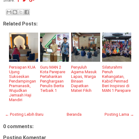
Share:
Related Posts:
Persiapan KUA
Guru MAN 2
Penyuluh
Silaturahmi
Ujung
Kota Parepare
Agama Masuk
Penuh
Sukseskan
Pertahankan
Lapas, Warga
Kehangatan,
Pendampingan
Penghargaan
Binaan
Kabid Penmad
Pramanasik,
Penulis Berita
Dapatkan
Beri Inspirasi di
Wujudkan
Terbaik 1
Materi Fikih
MAN 1 Parepare
Jemaah Haji
Mandiri
← Posting Lebih Baru
Beranda
Posting Lama →
0 comments:
Posting Komentar