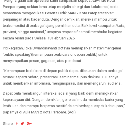
"Penghargaan dan apresiasi kami sampaikan kepada Adwindo Kota
Parepare yang sekian lama tetap menjalin sinergi dan kolaborasi, serta
senantiasa mengedukasi Peserta Didik MAN 2 Kota Parepare terkait
penjaringan atau kader duta. Dengan demikian, mereka mampu untuk
berkompetisi di berbagai ajang pemilihan duta. Baik level kabupaten/kota,
provinsi, hingga nasional," ucapnya responsif sambil membuka kegiatan
secara resmi pada Selasa, 18 Februari 2025.
Inti kegiatan, Rika Dwiardinayanti Octavia memaparkan materi mengenai
'public speaking'(kemampuan berbicara di depan publik) untuk
menyampaikan pesan, gagasan, atau pendapat.
"Kemampuan berbicara di depan publik dapat dilakukan dalam berbagai
situasi: seperti pidato, presentasi, seminar maupun diskusi. Tujuannya
untuk memberikan informasi, menginspirasi, dan memengaruhi audiens.
Dapat pula membangun interaksi sosial yang baik demi meningkatkan
kepercayaan diri. Dengan demikian, generasi muda membuka karier yang
lebih luas dan mampu berperan positif dalam berbagai aspek kehidupan,"
paparnya di Aula MAN 2 Kota Parepare. (Adi)
Share: