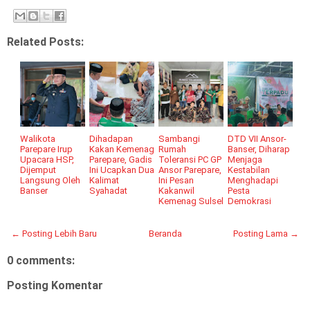
Related Posts:
Walikota
Dihadapan
Sambangi
DTD VII Ansor-
Parepare Irup
Kakan Kemenag
Rumah
Banser, Diharap
Upacara HSP,
Parepare, Gadis
Toleransi PC GP
Menjaga
Dijemput
Ini Ucapkan Dua
Ansor Parepare,
Kestabilan
Langsung Oleh
Kalimat
Ini Pesan
Menghadapi
Banser
Syahadat
Kakanwil
Pesta
Kemenag Sulsel
Demokrasi
← Posting Lebih Baru
Beranda
Posting Lama →
0 comments:
Posting Komentar