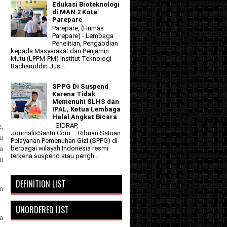
Edukasi Bioteknologi
di MAN 2 Kota
Parepare
Parepare, (Humas
Parepare) - Lembaga
Penelitian, Pengabdian
kepada Masyarakat dan Penjamin
Mutu (LPPM-PM) Institut Teknologi
Bacharuddin Jus...
SPPG Di Suspend
Karena Tidak
Memenuhi SLHS dan
IPAL, Ketua Lembaga
Halal Angkat Bicara
SIDRAP,
,
JournalisSantri.Com – Ribuan Satuan
u
Pelayanan Pemenuhan Gizi (SPPG) di
berbagai wilayah Indonesia resmi
a
terkena suspend atau pengh...
10
DEFINITION LIST
m
UNORDERED LIST
da