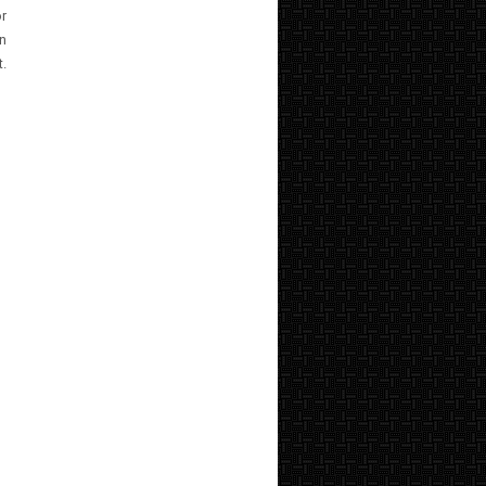
r
n
.