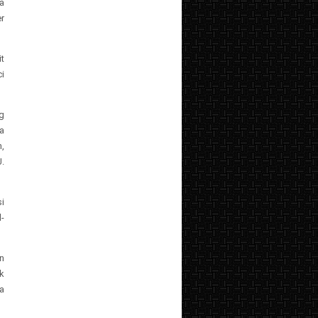
a
r
t
i
g
ta
,
.
si
-
n
k
a