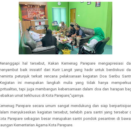
Menanggapi hal tersebut, Kakan Kemenag Parepare mengapresiasi da
menyambut baik inisiatif dari Kurir Langit yang hadir untuk berdiskusi da
meminta petunjuk terkait rencana pelaksanaan kegiatan Doa Seribu Santri
“Kegiatan ini merupakan langkah mulia yang tidak hanya memperkua
spritualitas, tapi juga membangun kebersamaan dalam doa dan harapan bag
ebaikan umat terkhusus di Kota Parepare,”ujarnya.
Kemenag Parepare secara umum sangat mendukung dan siap berpartisipas
dalam menyukseskan kegiatan tersebut, terlebih para santri yang tersebar d
Kota Parepare sebagian besar merupakan santri pondok pesantren di bawa
naungan Kementerian Agama Kota Parepare.