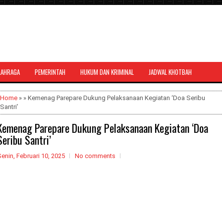
LAHRAGA
PEMERINTAH
HUKUM DAN KRIMINAL
JADWAL KHOTBAH
al bernuansa agama yang dapat
Home
» » Kemenag Parepare Dukung Pelaksanaan Kegiatan ‘Doa Seribu
Santri’
Kemenag Parepare Dukung Pelaksanaan Kegiatan ‘Doa
Seribu Santri’
enin, Februari 10, 2025
No comments