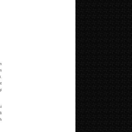
n
n
.
t
i
i
i
h