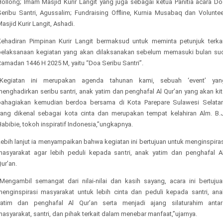
Hollong; Imam Masjid Kurir Langit yang juga sebagai ketua Panitia acara Do
Seribu Santri, Agussalim; Fundraising Offline, Kurnia Musabaq dan Voluntee
asjid Kurir Langit, Ashadi.
Kehadiran Pimpinan Kurir Langit bermaksud untuk meminta petunjuk terkai
pelaksanaan kegiatan yang akan dilaksanakan sebelum memasuki bulan suc
Ramadan 1446 H 2025 M, yaitu “Doa Seribu Santri”.
“Kegiatan ini merupakan agenda tahunan kami, sebuah ‘event’ yan
enghadirkan seribu santri, anak yatim dan penghafal Al Qur’an yang akan ki
bahagiakan kemudian berdoa bersama di Kota Parepare Sulawesi Selatan
yang dikenal sebagai kota cinta dan merupakan tempat kelahiran Alm. B.J
abibie, tokoh inspiratif Indonesia,”ungkapnya.
ebih lanjut ia menyampaikan bahwa kegiatan ini bertujuan untuk menginspira
masyarakat agar lebih peduli kepada santri, anak yatim dan penghafal Al
ur’an.
“Mengambil semangat dari nilai-nilai dan kasih sayang, acara ini bertujua
menginspirasi masyarakat untuk lebih cinta dan peduli kepada santri, ana
yatim dan penghafal Al Qur’an serta menjadi ajang silaturahim antar
asyarakat, santri, dan pihak terkait dalam menebar manfaat,”ujarnya.