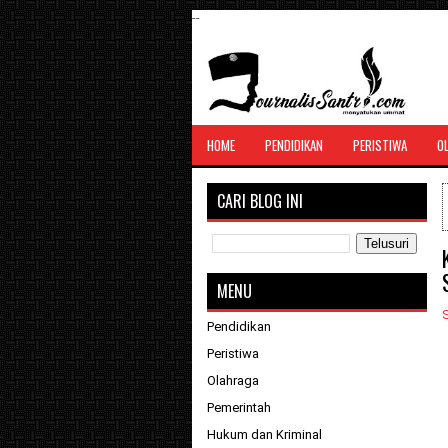
--
SANTRI JURNALIS
HOME
PENDIDIKAN
PERISTIWA
O
Menghimpun seluruh berita, tulisan, jurn
menyatukan ummat
CARI BLOG INI
MENU
S
Pendidikan
Peristiwa
Olahraga
Pemerintah
Hukum dan Kriminal