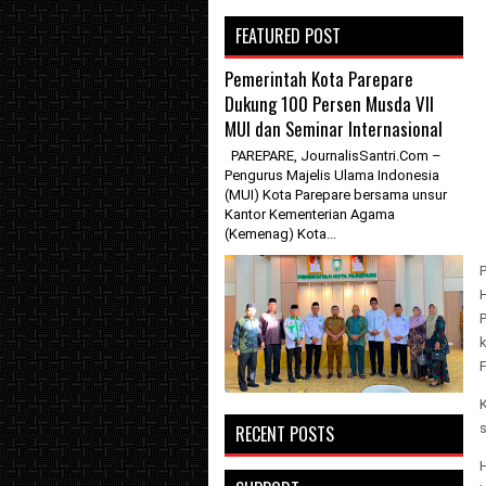
FEATURED POST
Pemerintah Kota Parepare
Dukung 100 Persen Musda VII
MUI dan Seminar Internasional
PAREPARE, JournalisSantri.Com –
Pengurus Majelis Ulama Indonesia
(MUI) Kota Parepare bersama unsur
Kantor Kementerian Agama
(Kemenag) Kota...
k
F
s
RECENT POSTS
H