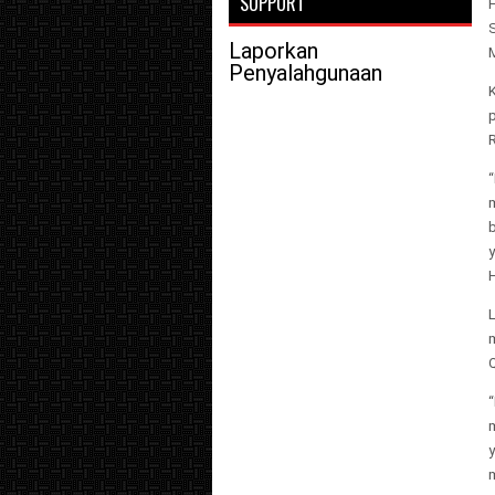
SUPPORT
Laporkan
M
Penyalahgunaan
m
H
L
Q
m