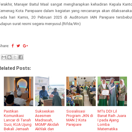
Terakhir, Manajer Baitul Maal sangat mengharapkan kehadiran Kepala Kanto
Kemenag Kota Parepaare dalam kegiatan yang rencananya akan dilaksanaka
pada hari Kamis, 20 Pebruari 2025 di Auditorium IAIN Parepare tersbebut
Adapun surat resmi segera menyusul.(Rifda/Wn)
Share:
Related Posts:
Pastikan
Sukseskan
Sosialisasi
MTs DDI Lil
Komunikasi
Asesmen
Program JKN di
Banat Raih Juara
Lancar di Tanah
Madrasah,
MAN 2 Kota
I pada Ajang
Suci, KUA Ujung
MGMP Akidah
Parepare
Lomba
Bekali Jemaah
Akhlak dan
Matematika