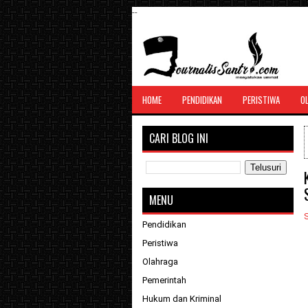
--
SANTRI JURNALIS
HOME
PENDIDIKAN
PERISTIWA
O
Menghimpun seluruh berita, tulisan, jurn
menyatukan ummat
CARI BLOG INI
MENU
S
Pendidikan
Peristiwa
Olahraga
Pemerintah
Hukum dan Kriminal