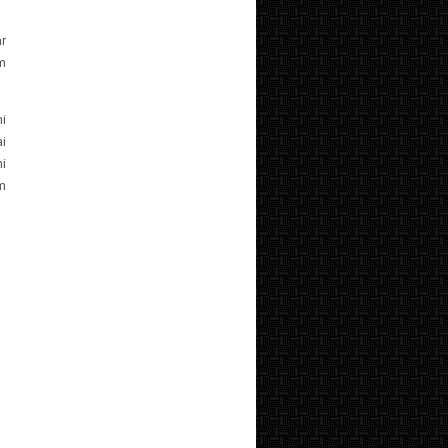
r
m
i
i
i
m