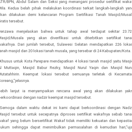
ATR/BPN, Abdul Salam dan Seksi yang menangani prosedur sertifikat wakaf
Mila. Kedua belah pihak melakukan koordinasi terkait langkah-langkah yan
akan dilakukan demi kelancaran Program Sertifikasi Tanah Masjid/Musal
ratis tersebut.
Penzawa menjelaskan bahwa untuk tahap awal terdapat sekitar 23.72
Masjid/Musala yang akan diverifikasi untuk diterbitkan sertifikat tana
wakafnya. Dari jumlah tersebut, Sulawesi Selatan mendapatkan 226 lokas
anah masjid dan 20 lokasi tanah musala, yang tersebar di 24 Kabupaten/Kota.
“Khusus untuk Kota Parepare mendapatkan 4 lokasi tanah masjid yaitu Masji
Al Muttaqin, Masjid Babur Rezky, Masjid Nurul Yaqin dan Masjid Nuru
Mutatahhirin. Keempat lokasi tersebut semuanya terletak di Kecamata
oreang,”jelasnya.
Lebih lanjut ia menyampaikan rencana awal yang akan dilakukan yakn
berkoordinasi dengan nadzir keempat masjid tersebut.
“Semoga dalam waktu dekat ini kami dapat berkoordinasi dengan Nadzi
Masjid tersebut untuk secepatnya diproses sertifikat wakafnya sebab tana
wakaf yang belum bersertifikat Wakaf tidak memiliki kekuatan dan kepastia
hukum sehingga dapat menimbulkan permasalahan di kemudian hari,”uja