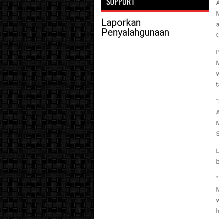
SUPPORT
Laporkan
Penyalahgunaan
G
t
S