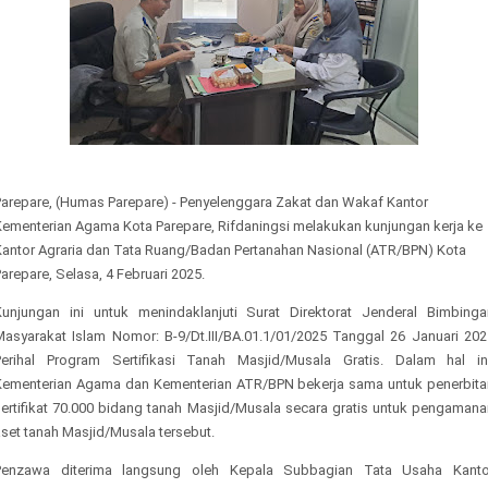
Parepare, (Humas Parepare) - Penyelenggara Zakat dan Wakaf Kantor
Kementerian Agama Kota Parepare, Rifdaningsi melakukan kunjungan kerja ke
Kantor Agraria dan Tata Ruang/Badan Pertanahan Nasional (ATR/BPN) Kota
arepare, Selasa, 4 Februari 2025.
Kunjungan ini untuk menindaklanjuti
Surat Direktorat Jenderal Bimbinga
Masyarakat Islam Nomor: B-9/Dt.III/BA.01.1/01/2025 Tanggal 26 Januari 202
Perihal Program Sertifikasi Tanah Masjid/Musala Gratis. Dalam hal ini
Kementerian Agama dan Kementerian ATR/BPN bekerja sama untuk penerbita
sertifikat 70.000 bidang tanah Masjid/Musala secara gratis untuk pengamana
set tanah Masjid/Musala tersebut.
Penzawa diterima langsung
oleh Kepala Subbagian Tata Usaha Kanto