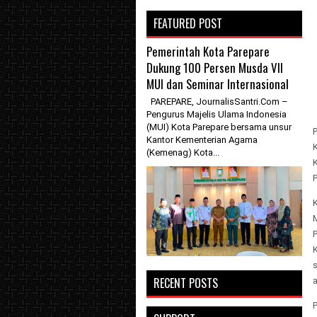
FEATURED POST
Pemerintah Kota Parepare
Dukung 100 Persen Musda VII
MUI dan Seminar Internasional
PAREPARE, JournalisSantri.Com –
Pengurus Majelis Ulama Indonesia
(MUI) Kota Parepare bersama unsur
Kantor Kementerian Agama
(Kemenag) Kota...
P
RECENT POSTS
a