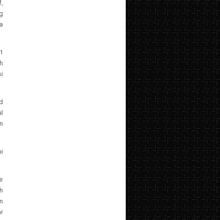
,
g
a
1
h
i
d
l
n
i
r
h
n
r