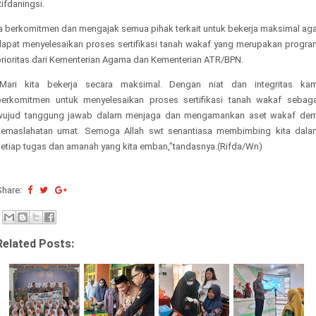
ifdaningsi.
Ia berkomitmen dan mengajak semua pihak terkait untuk bekerja maksimal aga
dapat menyelesaikan proses sertifikasi tanah wakaf yang merupakan progra
prioritas dari Kementerian Agama dan Kementerian ATR/BPN.
“Mari kita bekerja secara maksimal. Dengan niat dan integritas kam
berkomitmen untuk menyelesaikan proses sertifikasi tanah wakaf sebaga
wujud tanggung jawab dalam menjaga dan mengamankan aset wakaf dem
kemaslahatan umat. Semoga Allah swt senantiasa membimbing kita dala
setiap tugas dan amanah yang kita emban,”tandasnya.(Rifda/Wn)
Share:
Related Posts: