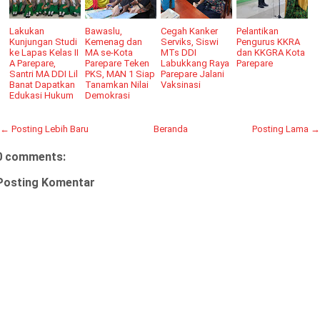
Lakukan
Bawaslu,
Cegah Kanker
Pelantikan
Kunjungan Studi
Kemenag dan
Serviks, Siswi
Pengurus KKRA
ke Lapas Kelas II
MA se-Kota
MTs DDI
dan KKGRA Kota
A Parepare,
Parepare Teken
Labukkang Raya
Parepare
Santri MA DDI Lil
PKS, MAN 1 Siap
Parepare Jalani
Banat Dapatkan
Tanamkan Nilai
Vaksinasi
Edukasi Hukum
Demokrasi
← Posting Lebih Baru
Beranda
Posting Lama →
0 comments:
Posting Komentar