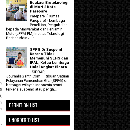
Edukasi Bioteknologi
di MAN 2 Kota
Parepare
Parepare, (Humas
Parepare) - Lembaga
Penelitian, Pengabdian
kepada Masyarakat dan Penjamin
Mutu (LPPM-PM) Institut Teknologi
Bacharuddin Jus...
SPPG Di Suspend
Karena Tidak
Memenuhi SLHS dan
IPAL, Ketua Lembaga
Halal Angkat Bicara
SIDRAP,
JournalisSantri.Com – Ribuan Satuan
Pelayanan Pemenuhan Gizi (SPPG) di
n
berbagai wilayah Indonesia resmi
terkena suspend atau pengh...
5
,
n
DEFINITION LIST
n
UNORDERED LIST
r