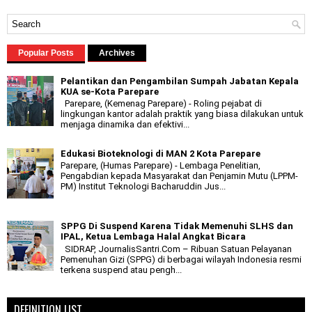
Popular Posts
Archives
Pelantikan dan Pengambilan Sumpah Jabatan Kepala
KUA se-Kota Parepare
Parepare, (Kemenag Parepare) - Roling pejabat di
lingkungan kantor adalah praktik yang biasa dilakukan untuk
menjaga dinamika dan efektivi...
Edukasi Bioteknologi di MAN 2 Kota Parepare
Parepare, (Humas Parepare) - Lembaga Penelitian,
Pengabdian kepada Masyarakat dan Penjamin Mutu (LPPM-
PM) Institut Teknologi Bacharuddin Jus...
SPPG Di Suspend Karena Tidak Memenuhi SLHS dan
IPAL, Ketua Lembaga Halal Angkat Bicara
SIDRAP, JournalisSantri.Com – Ribuan Satuan Pelayanan
Pemenuhan Gizi (SPPG) di berbagai wilayah Indonesia resmi
terkena suspend atau pengh...
DEFINITION LIST