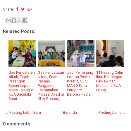
Share:
Related Posts:
Gas Pencatatan
Gas Pencatatan
Jadi Pemenang
11 Pasang Catin
Nikah, Tujuh
Nikah, Enam
Lomba Poster
Ikuti Bimbingan
Pasangan
Pasang
Kreatif, Guru
Perkawinan
Resmi Lepas
Pengantin
MAN 2 Kota
Massal di KUA
Masa Lajang di
Laksanakan
Parepare
Ujung
KUA Bacukiki
Prosesi Akad di
Beroleh Hadiah
Barat
KUA Soreang
← Posting Lebih Baru
Beranda
Posting Lama →
0 comments: