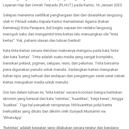
Layanan Haji dan Umrah Terpadu (PLHUT) pada Kamis, 16 Januari 2025.
Selepas menerima sertifikat penghargaan dari dan diserahkan langsung
oleh H. Fitriadi selaku Kepala Kantor Kementerian Agama (Kakan
Kemenag) Kota Parepare, Adi begitu sapaan tim redaksi langsung
merogoh saku dan mengambil tinta-kertas lalu menuangkan ide "tinta
kertas". Yuk, pahami ulasan dan tulisan berikut!
Kata tinta-kertas secara denotasi maknanya mengacu pada kata 'tinta'
dan kata 'kertas'. Tinta adalah suatu media yang sangat kompleks,
berisikan pelarut, pigmen, celupan, resin, dan pelumas. Tinta bersama
pena digunakan penulis untuk menulis. Sedangkan kertas merupakan
bahan tipis yang terbuat dari endapan dan pengeringan serat-serat nabati.
Kertas merupakan media untuk menulis.
Sisi lain dalam tulisan ini, 'tinta kertas' secara konotasi berupa bentukan
akronim yang berasal dari kata 'rutinitas', 'kuantitas', 'kerja keras', hingga
'kualitas'. Tiga hal penyebab terciptanya 169 kuantitas judul berita
berkualitas yang ditulis dan dikirim oleh Suriyadi Mustamin via
'WhatsApp'.
'Rutinitas' adalah kegiatan yang dilakukan secara teratur dan berulang