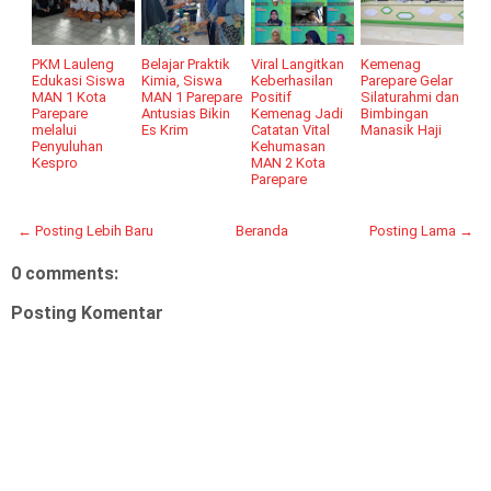
PKM Lauleng
Belajar Praktik
Viral Langitkan
Kemenag
Edukasi Siswa
Kimia, Siswa
Keberhasilan
Parepare Gelar
MAN 1 Kota
MAN 1 Parepare
Positif
Silaturahmi dan
Parepare
Antusias Bikin
Kemenag Jadi
Bimbingan
melalui
Es Krim
Catatan Vital
Manasik Haji
Penyuluhan
Kehumasan
Kespro
MAN 2 Kota
Parepare
← Posting Lebih Baru
Beranda
Posting Lama →
0 comments:
Posting Komentar