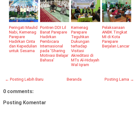
Peringati Maulid
Pontren DDI Lil
Kemenag
Pelaksanaan
Nabi, Kemenag
Banat Parepare
Parepare
ANBK Tingkat
Parepare
Hadirkan
Teguhkan
MI di Kota
Hadirkan Cinta
Pembicara
Dukungan
Parepare
dan Kepedulian
Internasional
terhadap
Berjalan Lancar
untuk Sesama
pada 'Sharing
Visitasi
Motivasi Belajar
Akreditasi di
Bahasa'
MTs Al-Hidayah
Wal Iqram
← Posting Lebih Baru
Beranda
Posting Lama →
0 comments:
Posting Komentar