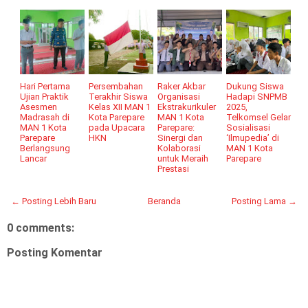
Hari Pertama
Persembahan
Raker Akbar
Dukung Siswa
Ujian Praktik
Terakhir Siswa
Organisasi
Hadapi SNPMB
Asesmen
Kelas XII MAN 1
Ekstrakurikuler
2025,
Madrasah di
Kota Parepare
MAN 1 Kota
Telkomsel Gelar
MAN 1 Kota
pada Upacara
Parepare:
Sosialisasi
Parepare
HKN
Sinergi dan
‘Ilmupedia’ di
Berlangsung
Kolaborasi
MAN 1 Kota
Lancar
untuk Meraih
Parepare
Prestasi
← Posting Lebih Baru
Beranda
Posting Lama →
0 comments:
Posting Komentar