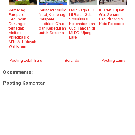
Kemenag
Peringati Maulid
PMR Saga DDI
Kuartet Tujuan
Parepare
Nabi, Kemenag
Lil Banat Gelar
Giat Senam
Teguhkan
Parepare
Sosialisasi
Pagi di MAN 2
Dukungan
Hadirkan Cinta
Kesehatan dan
Kota Parepare
terhadap
dan Kepedulian
Cuci Tangan di
Visitasi
untuk Sesama
MI DDI Ujung
Akreditasi di
Lare
MTs Al-Hidayah
Wal Iqram
← Posting Lebih Baru
Beranda
Posting Lama →
0 comments:
Posting Komentar