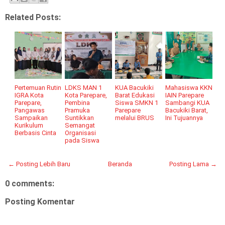
Related Posts:
Pertemuan Rutin
LDKS MAN 1
KUA Bacukiki
Mahasiswa KKN
IGRA Kota
Kota Parepare,
Barat Edukasi
IAIN Parepare
Parepare,
Pembina
Siswa SMKN 1
Sambangi KUA
Pangawas
Pramuka
Parepare
Bacukiki Barat,
Sampaikan
Suntikkan
melalui BRUS
Ini Tujuannya
Kurikulum
Semangat
Berbasis Cinta
Organisasi
pada Siswa
← Posting Lebih Baru
Beranda
Posting Lama →
0 comments:
Posting Komentar