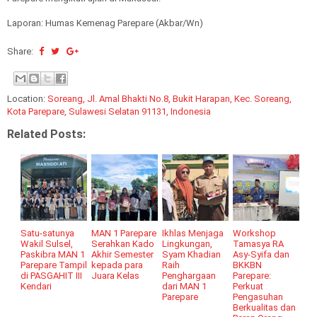
Laporan: Humas Kemenag Parepare (Akbar/Wn)
Share:
Location:
Soreang, Jl. Amal Bhakti No.8, Bukit Harapan, Kec. Soreang,
Kota Parepare, Sulawesi Selatan 91131, Indonesia
Related Posts:
Satu-satunya
MAN 1 Parepare
Ikhlas Menjaga
Workshop
Wakil Sulsel,
Serahkan Kado
Lingkungan,
Tamasya RA
Paskibra MAN 1
Akhir Semester
Syam Khadian
Asy-Syifa dan
Parepare Tampil
kepada para
Raih
BKKBN
di PASGAHIT III
Juara Kelas
Penghargaan
Parepare:
Kendari
dari MAN 1
Perkuat
Parepare
Pengasuhan
Berkualitas dan