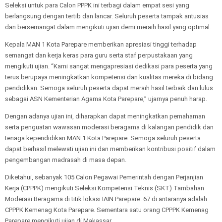
Seleksi untuk para Calon PPPK ini terbagi dalam empat sesi yang
berlangsung dengan tertib dan lancar. Seluruh peserta tampak antusias
dan bersemangat dalam mengikuti ujian demi meraih hasil yang optimal.
Kepala MAN 1 Kota Parepare memberikan apresiasi tinggi terhadap
semangat dan kerja keras para guru serta staf perpustakaan yang
mengikuti ujian. “Kami sangat mengapresiasi dedikasi para peserta yang
terus berupaya meningkatkan kompetensi dan kualitas mereka di bidang
pendidikan. Semoga seluruh peserta dapat meraih hasil terbaik dan lulus
sebagai ASN Kementerian Agama Kota Parepare,” ujarnya penuh harap.
Dengan adanya ujian ini, diharapkan dapat meningkatkan pemahaman
serta penguatan wawasan moderasi beragama di kalangan pendidik dan
tenaga kependidikan MAN 1 Kota Parepare. Semoga seluruh peserta
dapat berhasil melewati ujian ini dan memberikan kontribusi positif dalam
pengembangan madrasah di masa depan.
Diketahui, sebanyak 105 Calon Pegawai Pemerintah dengan Perjanjian
Kerja (CPPPK) mengikuti Seleksi Kompetensi Teknis (SKT) Tambahan
Moderasi Beragama di titik lokasi IAIN Parepare. 67 di antaranya adalah
CPPPK Kemenag Kota Parepare. Sementara satu orang CPPPK Kemenag
Parepare mengikuti ujian di Makassar.