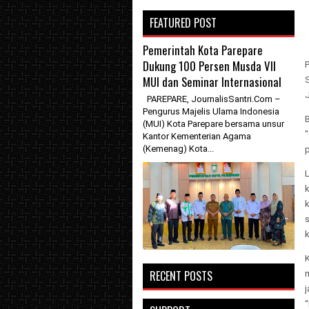
FEATURED POST
Pemerintah Kota Parepare
Dukung 100 Persen Musda VII
MUI dan Seminar Internasional
PAREPARE, JournalisSantri.Com –
Pengurus Majelis Ulama Indonesia
(MUI) Kota Parepare bersama unsur
Kantor Kementerian Agama
(Kemenag) Kota...
L
k
RECENT POSTS
j
“