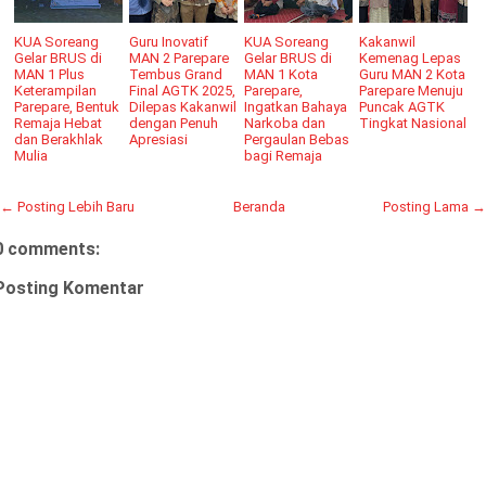
KUA Soreang
Guru Inovatif
KUA Soreang
Kakanwil
Gelar BRUS di
MAN 2 Parepare
Gelar BRUS di
Kemenag Lepas
MAN 1 Plus
Tembus Grand
MAN 1 Kota
Guru MAN 2 Kota
Keterampilan
Final AGTK 2025,
Parepare,
Parepare Menuju
Parepare, Bentuk
Dilepas Kakanwil
Ingatkan Bahaya
Puncak AGTK
Remaja Hebat
dengan Penuh
Narkoba dan
Tingkat Nasional
dan Berakhlak
Apresiasi
Pergaulan Bebas
Mulia
bagi Remaja
← Posting Lebih Baru
Beranda
Posting Lama →
0 comments:
Posting Komentar