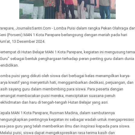
Parepare, JournalisSantri.Com - Lomba Puisi dalam rangka Pekan Olahraga da
Seni (Porseni) MAN 1 Kota Parepare berlangsung dengan meriah pada hari
Jum’at, 13 Desember 2024.
Bertempat di Hutan Belajar MAN 1 Kota Parepare, kegiatan ini mengusung tema
"Guru" sebagai bentuk penghargaan terhadap peran penting guru dalam dunia
pendidikan.
omba puisi yang diikuti oleh siswa dari berbagai kelas menampilkan karya-
karya kreatif yang menyentuh hati, menggambarkan dedikasi, perjuangan, dan
kasih sayang guru dalam membimbing para siswa. Para peserta dengan
semangat membacakan puisi mereka, menciptakan suasana penuh
ekhidmatan dan haru di tengah-tengah Hutan Belajar yang asri.
Kepala MAN 1 Kota Parepare, Rusman Madina, dalam sambutannya
mengungkapkan pentingnya kegiatan ini sebagai wadah untuk mengapresiasi
asa-jasa guru yang telah memberikan ilmu dan inspirasi kepada para siswa.
Melalui puisi, siswa dapat mengekspresikan rasa terima kasih dan