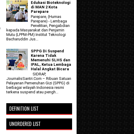
Edukasi Bioteknologi
di MAN 2 Kota
Parepare
Parepare, (Humas
Parepare) - Lembaga
Penelitian, Pengabdian
n
kepada Masyarakat dan Penjamin
Mutu (LPPM-PM) Institut Teknologi
Bacharuddin Jus...
SPPG Di Suspend
Karena Tidak
Memenuhi SLHS dan
IPAL, Ketua Lembaga
Halal Angkat Bicara
SIDRAP,
JournalisSantri.Com – Ribuan Satuan
Pelayanan Pemenuhan Gizi (SPPG) di
berbagai wilayah Indonesia resmi
terkena suspend atau pengh...
DEFINITION LIST
UNORDERED LIST