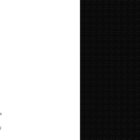
a
i
g