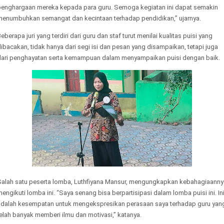
penghargaan mereka kepada para guru. Semoga kegiatan ini dapat semakin
menumbuhkan semangat dan kecintaan terhadap pendidikan,” ujarnya.
eberapa juri yang terdiri dari guru dan staf turut menilai kualitas puisi yang
ibacakan, tidak hanya dari segi isi dan pesan yang disampaikan, tetapi juga
dari penghayatan serta kemampuan dalam menyampaikan puisi dengan baik.
Salah satu peserta lomba, Luthfiyana Mansur, mengungkapkan kebahagiaanny
engikuti lomba ini. “Saya senang bisa berpartisipasi dalam lomba puisi ini. In
adalah kesempatan untuk mengekspresikan perasaan saya terhadap guru yan
elah banyak memberi ilmu dan motivasi,” katanya.