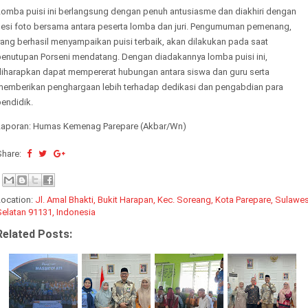
Lomba puisi ini berlangsung dengan penuh antusiasme dan diakhiri dengan
sesi foto bersama antara peserta lomba dan juri. Pengumuman pemenang,
ang berhasil menyampaikan puisi terbaik, akan dilakukan pada saat
penutupan Porseni mendatang. Dengan diadakannya lomba puisi ini,
diharapkan dapat mempererat hubungan antara siswa dan guru serta
memberikan penghargaan lebih terhadap dedikasi dan pengabdian para
endidik.
Laporan: Humas Kemenag Parepare (Akbar/Wn)
Share:
Location:
Jl. Amal Bhakti, Bukit Harapan, Kec. Soreang, Kota Parepare, Sulawes
Selatan 91131, Indonesia
Related Posts: