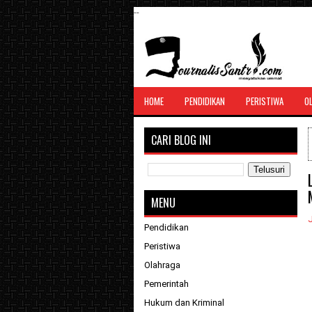
--
SANTRI JURNALIS
HOME
PENDIDIKAN
PERISTIWA
O
Menghimpun seluruh berita, tulisan, jurn
menyatukan ummat
CARI BLOG INI
MENU
Pendidikan
Peristiwa
Olahraga
Pemerintah
Hukum dan Kriminal