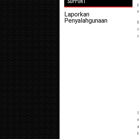
SUPPORT
Laporkan
Penyalahgunaan
B
d
m
t