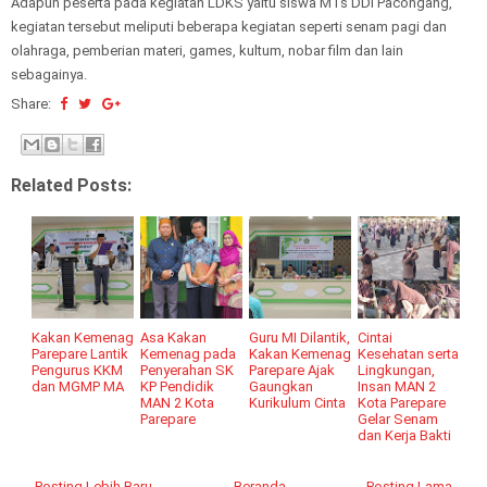
Adapun peserta pada kegiatan LDKS yaitu siswa MTs DDI Pacongang,
kegiatan tersebut meliputi beberapa kegiatan seperti senam pagi dan
olahraga, pemberian materi, games, kultum, nobar film dan lain
sebagainya.
Share:
Related Posts:
Kakan Kemenag
Asa Kakan
Guru MI Dilantik,
Cintai
Parepare Lantik
Kemenag pada
Kakan Kemenag
Kesehatan serta
Pengurus KKM
Penyerahan SK
Parepare Ajak
Lingkungan,
dan MGMP MA
KP Pendidik
Gaungkan
Insan MAN 2
MAN 2 Kota
Kurikulum Cinta
Kota Parepare
Parepare
Gelar Senam
dan Kerja Bakti
← Posting Lebih Baru
Beranda
Posting Lama →