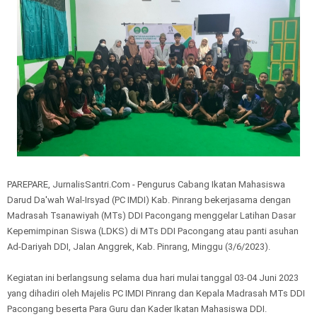
PAREPARE, JurnalisSantri.Com - Pengurus Cabang Ikatan Mahasiswa
Darud Da'wah Wal-Irsyad (PC IMDI) Kab. Pinrang bekerjasama dengan
Madrasah Tsanawiyah (MTs) DDI Pacongang menggelar Latihan Dasar
Kepemimpinan Siswa (LDKS) di MTs DDI Pacongang atau panti asuhan
Ad-Dariyah DDI, Jalan Anggrek, Kab. Pinrang, Minggu (3/6/2023).
Kegiatan ini berlangsung selama dua hari mulai tanggal 03-04 Juni 2023
yang dihadiri oleh Majelis PC IMDI Pinrang dan Kepala Madrasah MTs DDI
Pacongang beserta Para Guru dan Kader Ikatan Mahasiswa DDI.