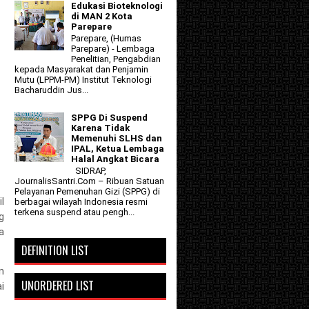
Edukasi Bioteknologi
di MAN 2 Kota
Parepare
Parepare, (Humas
Parepare) - Lembaga
Penelitian, Pengabdian
kepada Masyarakat dan Penjamin
Mutu (LPPM-PM) Institut Teknologi
Bacharuddin Jus...
SPPG Di Suspend
Karena Tidak
Memenuhi SLHS dan
IPAL, Ketua Lembaga
Halal Angkat Bicara
SIDRAP,
JournalisSantri.Com – Ribuan Satuan
Pelayanan Pemenuhan Gizi (SPPG) di
l
berbagai wilayah Indonesia resmi
terkena suspend atau pengh...
g
a
DEFINITION LIST
n
UNORDERED LIST
i