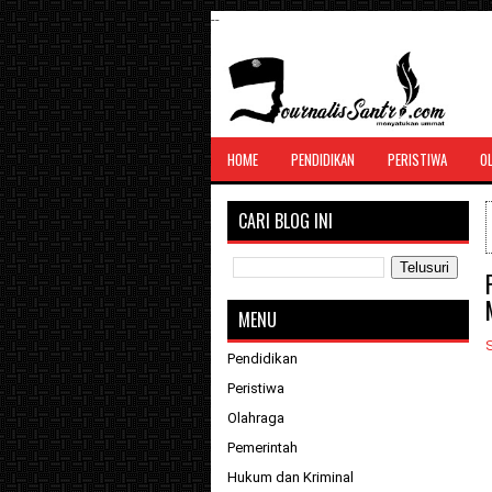
--
SANTRI JURNALIS
HOME
PENDIDIKAN
PERISTIWA
O
Menghimpun seluruh berita, tulisan, jurn
menyatukan ummat
CARI BLOG INI
MENU
S
Pendidikan
Peristiwa
Olahraga
Pemerintah
Hukum dan Kriminal