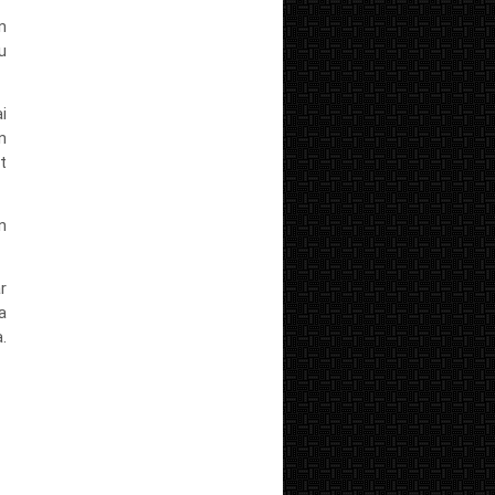
n
u
i
n
t
n
r
a
a
.