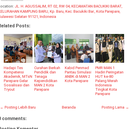
Location:
JL. H. AGUSSALIM, RT 02, RW 04, KECAMATAN BACUKIKI BARAT,
KELURAHAN KAMPUNG BARU, Kp. Baru, Kec. Bacukiki Bar., Kota Parepare,
Sulawesi Selatan 91121, Indonesia
Related Posts:
Hadapi Tes
Curahan Berkah
Kabid Penmad
PMR MAN 1
Kompetensi
Pendidik dan
Pantau Simulasi
Hadiri Peringatan
Akademik, MTsN
Tenaga
ANBK di MAN 2
HUT ke-80
Parepare Gelar
Kependidikan
Kota Parepare
Palang Merah
Sosialisasi dan
MAN 2 Kota
Indonesia
Tryout
Parepare
Tingkat Kota
Parepare
← Posting Lebih Baru
Beranda
Posting Lama →
0 comments:
Posting Komentar