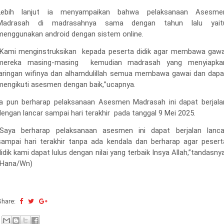
Lebih lanjut ia menyampaikan bahwa p
elaksanaan Asesme
Madrasah di madrasahnya sama dengan tahun lalu yait
menggunakan android dengan sistem online.
“Kami menginstruksikan
kepada peserta didik agar membawa gawa
mereka masing-masing
kemudian madrasah yang menyiapka
jaringan wifinya dan alhamdulillah semua membawa gawai dan dapa
mengikuti asesmen dengan baik,
”u
capnya
.
Ia pun berharap pelaksanaan Asesmen Madrasah ini dapat berjala
dengan lancar sampai hari terakhir
pada tanggal 9
Mei 2025
.
“Saya berharap pelaksanaan asesmen ini dapat berjalan lanca
sampai hari terakhir
tanpa ada kendala
dan berharap agar pesert
didik kami dapat lulus dengan nilai yang terbaik Insya Allah,”tandasny
(Hana/Wn)
Share: