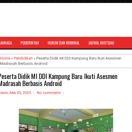
LAHRAGA
PEMERINTAH
HUKUM DAN KRIMINAL
JADWAL KHOTBAH
al bernuansa agama yang dapat
Home
»
Pendidikan
» Peserta Didik MI DDI Kampung Baru Ikuti Asesmen
Madrasah Berbasis Android
Peserta Didik MI DDI Kampung Baru Ikuti Asesmen
Madrasah Berbasis Android
enin, Mei 05, 2025
No comments