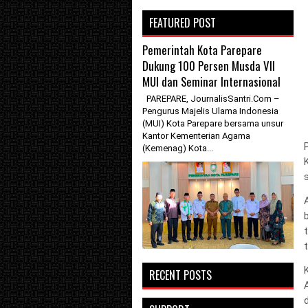
FEATURED POST
Pemerintah Kota Parepare
Dukung 100 Persen Musda VII
MUI dan Seminar Internasional
PAREPARE, JournalisSantri.Com –
Pengurus Majelis Ulama Indonesia
(MUI) Kota Parepare bersama unsur
Kantor Kementerian Agama
(Kemenag) Kota...
t
RECENT POSTS