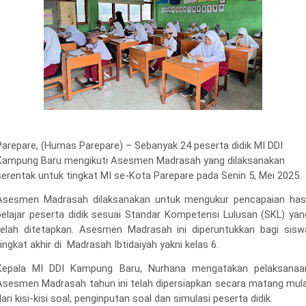
Parepare, (Humas Parepare) –
Sebanyak 24 p
eserta didik MI DDI
Kampung Baru mengikuti Asesmen Madrasah yang dilaksanakan
serentak untuk tingkat MI se
-K
ota Parepare pada Senin 5
,
Mei 2025.
Asesmen Madrasah dilaksanakan untuk mengukur pencapaian hasi
belajar peserta didik sesuai Standar Kompetensi Lulusan (SKL) yan
telah ditetapkan.
Asesmen Madrasah ini diperuntukkan bagi sisw
ingkat akhir di
Madrasah Ibtidaiyah yakni kel
a
s 6.
Kepala MI DDI Kampung Baru, Nurhana mengatakan
p
elaksanaa
Asesmen Madrasah tahun ini telah dipersiapkan secara matang mula
dari kisi-kisi soal, penginputan soal dan simulasi peserta didik.