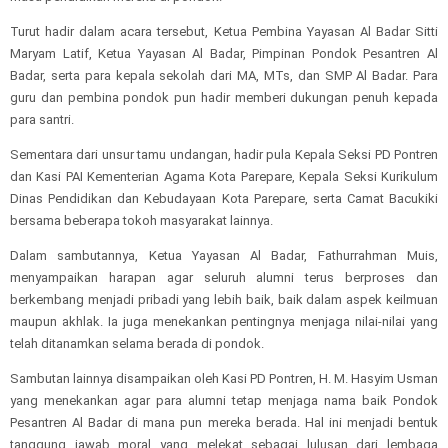
Turut hadir dalam acara tersebut, Ketua Pembina Yayasan Al Badar Sitti
Maryam Latif, Ketua Yayasan Al Badar, Pimpinan Pondok Pesantren Al
Badar, serta para kepala sekolah dari MA, MTs, dan SMP Al Badar. Para
guru dan pembina pondok pun hadir memberi dukungan penuh kepada
para santri.
Sementara dari unsur tamu undangan, hadir pula Kepala Seksi PD Pontren
dan Kasi PAI Kementerian Agama Kota Parepare, Kepala Seksi Kurikulum
Dinas Pendidikan dan Kebudayaan Kota Parepare, serta Camat Bacukiki
bersama beberapa tokoh masyarakat lainnya.
Dalam sambutannya, Ketua Yayasan Al Badar, Fathurrahman Muis,
menyampaikan harapan agar seluruh alumni terus berproses dan
berkembang menjadi pribadi yang lebih baik, baik dalam aspek keilmuan
maupun akhlak. Ia juga menekankan pentingnya menjaga nilai-nilai yang
telah ditanamkan selama berada di pondok.
Sambutan lainnya disampaikan oleh Kasi PD Pontren, H. M. Hasyim Usman
yang menekankan agar para alumni tetap menjaga nama baik Pondok
Pesantren Al Badar di mana pun mereka berada. Hal ini menjadi bentuk
tanggung jawab moral yang melekat sebagai lulusan dari lembaga