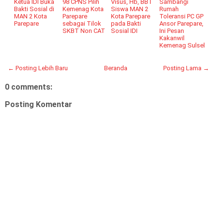
Ketua IDI Buka
98 CPNS Pilih
Visus, Hb, BBT
Sambangi
Bakti Sosial di
Kemenag Kota
Siswa MAN 2
Rumah
MAN 2 Kota
Parepare
Kota Parepare
Toleransi PC GP
Parepare
sebagai Tilok
pada Bakti
Ansor Parepare,
SKBT Non CAT
Sosial IDI
Ini Pesan
Kakanwil
Kemenag Sulsel
← Posting Lebih Baru
Beranda
Posting Lama →
0 comments:
Posting Komentar