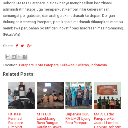
Rakor KKM MTs Parepare ini tidak hanya menghasilkan koordinasi
administratif, tetapi juga memperkuat kembali nilai kebersamaan,
semangat pengabdian, dan arah gerak madrasah ke depan. Dengan
dukungan Kemenag Parepare, para kepala madrasah diharapkan mampu
membawa perubahan positif dan inovatif bagi madrasah masing-masing.
(Fikar/Wn)
Share:
Location:
Parepare, Kota Parepare, Sulawesi Selatan, Indonesia
Related Posts:
Plt. Kasi
MTs DDI
Supervisi Guru
MA Al Badar
Penmad
Labukkang
RA UMDI Ujung
Parepare Raih
Parepare
Raya Bangun
Baru Parepare
Juara I Lomba
Bimbing
Karakter Siswa
Habibie Robotic