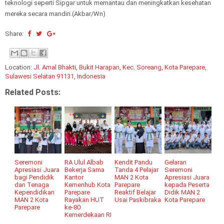
teknologi seperti Sipgar untuk memantau dan meningkatkan kesehatan
mereka secara mandiri.(Akbar/Wn)
Share:
Location:
Jl. Amal Bhakti, Bukit Harapan, Kec. Soreang, Kota Parepare,
Sulawesi Selatan 91131, Indonesia
Related Posts:
Seremoni
RA Ulul Albab
Kendit Pandu
Gelaran
Apresiasi Juara
Bekerja Sama
Tanda 4 Pelajar
Seremoni
bagi Pendidik
Kantor
MAN 2 Kota
Apresiasi Juara
dan Tenaga
Kemenhub Kota
Parepare
kepada Peserta
Kependidikan
Parepare
Reaktif Belajar
Didik MAN 2
MAN 2 Kota
Rayakan HUT
Usai Paskibraka
Kota Parepare
Parepare
ke-80
Kemerdekaan RI