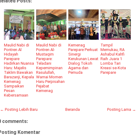
Related Posts:
Maulid Nabi di
Maulid Nabi di
Kemenag
Tampil
Pontren Al
Pontren Al-
Parepare Perkuat
Memukau, RA
Hidayah
Mustaqim
Sinergi
Ashabul Kahfi
Parepare
Parepare:
Kerukunan Lewat
Raih Juara 1
Hadirkan Nuansa
Teladani
Dialog Tokoh
Lomba Tari
Haru: Majelis
Kepemimpinan
Agama dan
Kreasi se-Kota
Taklim Bawakan
Rasulullah,
Pemuda
Parepare
Barazanji, Kepala
Warnai Momen
Kemenag
Haru Perpisahan
Sampaikan
Pejabat
Pesan
Kemenag
Kebersamaan
← Posting Lebih Baru
Beranda
Posting Lama →
0 comments:
Posting Komentar