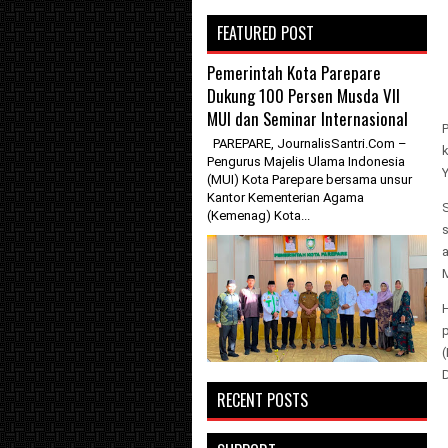
FEATURED POST
Pemerintah Kota Parepare
Dukung 100 Persen Musda VII
MUI dan Seminar Internasional
PAREPARE, JournalisSantri.Com –
Pengurus Majelis Ulama Indonesia
Y
(MUI) Kota Parepare bersama unsur
Kantor Kementerian Agama
(Kemenag) Kota...
H
RECENT POSTS