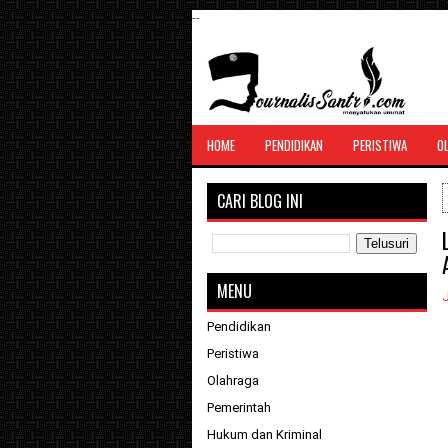
--
SANTRI JURNALIS
HOME
PENDIDIKAN
PERISTIWA
O
Menghimpun seluruh berita, tulisan, jurn
menyatukan ummat
CARI BLOG INI
MENU
J
Pendidikan
Peristiwa
Olahraga
Pemerintah
Hukum dan Kriminal