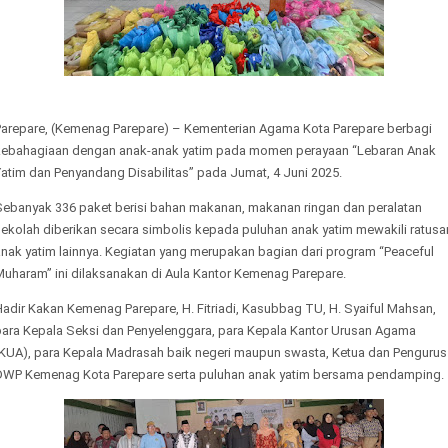
Parepare, (Kemenag Parepare) – Kementerian Agama Kota Parepare berbagi
kebahagiaan dengan anak-anak yatim pada momen perayaan “Lebaran Anak
atim dan Penyandang Disabilitas” pada Jumat, 4 Juni 2025.
Sebanyak 336 paket berisi bahan makanan, makanan ringan dan peralatan
sekolah diberikan secara simbolis kepada puluhan anak yatim mewakili ratusa
anak yatim lainnya. Kegiatan yang merupakan bagian dari program “Peaceful
Muharam” ini dilaksanakan di Aula Kantor Kemenag Parepare.
adir Kakan Kemenag Parepare, H. Fitriadi, Kasubbag TU, H. Syaiful Mahsan,
para Kepala Seksi dan Penyelenggara, para Kepala Kantor Urusan Agama
(KUA), para Kepala Madrasah baik negeri maupun swasta, Ketua dan Pengurus
DWP Kemenag Kota Parepare serta puluhan anak yatim bersama pendamping.