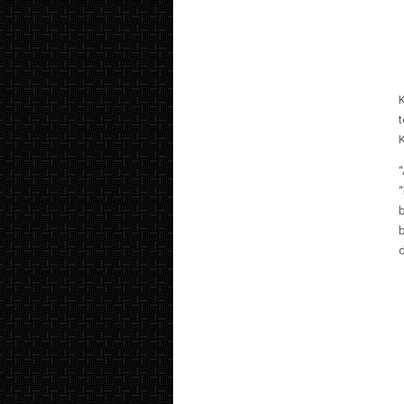
K
“
d