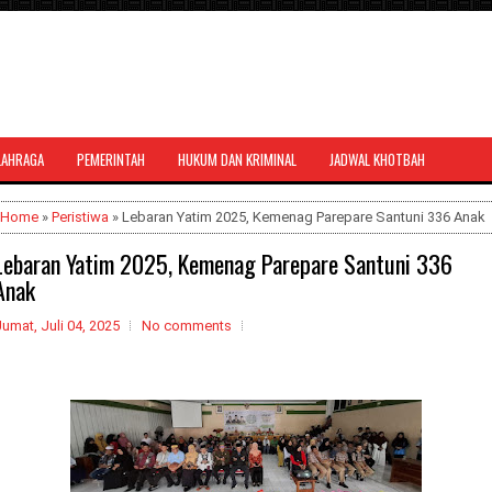
LAHRAGA
PEMERINTAH
HUKUM DAN KRIMINAL
JADWAL KHOTBAH
al bernuansa agama yang dapat
Home
»
Peristiwa
» Lebaran Yatim 2025, Kemenag Parepare Santuni 336 Anak
Lebaran Yatim 2025, Kemenag Parepare Santuni 336
Anak
umat, Juli 04, 2025
No comments