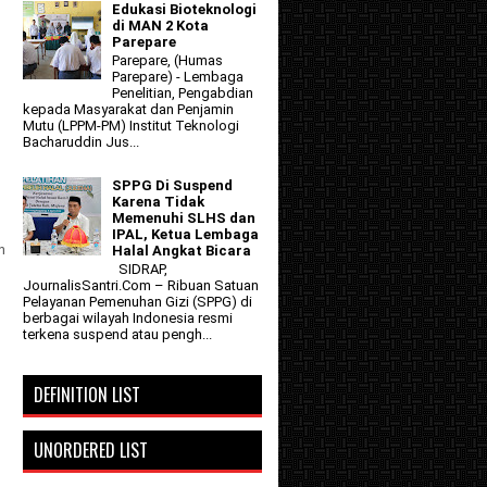
Edukasi Bioteknologi
di MAN 2 Kota
Parepare
Parepare, (Humas
Parepare) - Lembaga
Penelitian, Pengabdian
kepada Masyarakat dan Penjamin
Mutu (LPPM-PM) Institut Teknologi
Bacharuddin Jus...
SPPG Di Suspend
Karena Tidak
Memenuhi SLHS dan
IPAL, Ketua Lembaga
n
Halal Angkat Bicara
SIDRAP,
JournalisSantri.Com – Ribuan Satuan
Pelayanan Pemenuhan Gizi (SPPG) di
berbagai wilayah Indonesia resmi
terkena suspend atau pengh...
DEFINITION LIST
UNORDERED LIST