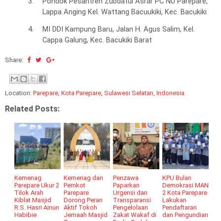
3.
Pondok Pesantren Zubdatul Asrar PC NU Parepare,
Lappa Anging Kel. Wattang Bacuukiki, Kec. Bacukiki
4.
MI DDI Kampung Baru, Jalan H. Agus Salim, Kel.
Cappa Galung, Kec. Bacukiki Barat
Share:
Location:
Parepare, Kota Parepare, Sulawesi Selatan, Indonesia
Related Posts:
Kemenag
Kemenag dan
Penzawa
KPU Bulan
Parepare Ukur 2
Pemkot
Paparkan
Demokrasi MAN
Tilok Arah
Parepare
Urgensi dan
2 Kota Parepare
Kiblat Masjid
Dorong Peran
Transparansi
Lakukan
R.S. Hasri Ainun
Aktif Tokoh
Pengelolaan
Pendaftaran
Habibie
Jemaah Masjid
Zakat Wakaf di
dan Pengundian