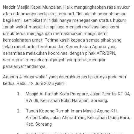
Nadzir Masjid Kapal Munzalan, Halik mengungkapkan rasa syukur
atas diterimanya sertipikat tersebut. “Ini adalah amanah besar
bagi kami, sertipikat ini tidak hanya menegaskan status hukum
tanah wakaf masjid, tetapi juga menjadi motivasi bagi kami
untuk terus menjaga dan memakmurkan masjid demi
kemaslahatan umat. Terima kasih kepada semua pihak yang
telah membantu, terutama dari Kementerian Agama yang
senantiasa melakukan koordinasi dengan pihak ATR/BPN,
semoga ini menjadi amal jariyah yang terus mengalir
pahalanya,”tandasnya.
Adapun 4 lokasi wakaf yang diserahkan sertipikatnya pada hari
kedua, Rabu, 12 Juni 2025 yakni:
1.
Masjid Al-Fattah Kota Parepare, Jalan Perintis RT 04,
RW 06, Kelurahan Bukit Harapan, Soreang,
2.
Tanah Kosong Rumah Imam Masjid Agung K.H.
Ambo Dalle, Jalan Ahmad Yani, Kelurahan Ujung Baru,
Kec. Soreang