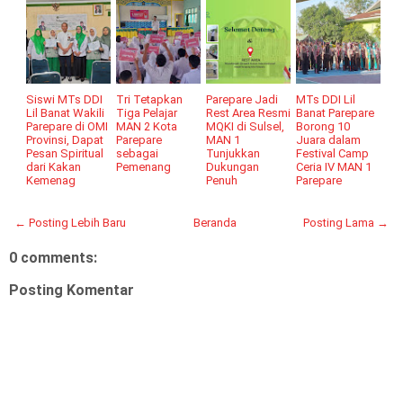
Siswi MTs DDI
Tri Tetapkan
Parepare Jadi
MTs DDI Lil
Lil Banat Wakili
Tiga Pelajar
Rest Area Resmi
Banat Parepare
Parepare di OMI
MAN 2 Kota
MQKI di Sulsel,
Borong 10
Provinsi, Dapat
Parepare
MAN 1
Juara dalam
Pesan Spiritual
sebagai
Tunjukkan
Festival Camp
dari Kakan
Pemenang
Dukungan
Ceria IV MAN 1
Kemenag
Penuh
Parepare
← Posting Lebih Baru
Beranda
Posting Lama →
0 comments:
Posting Komentar