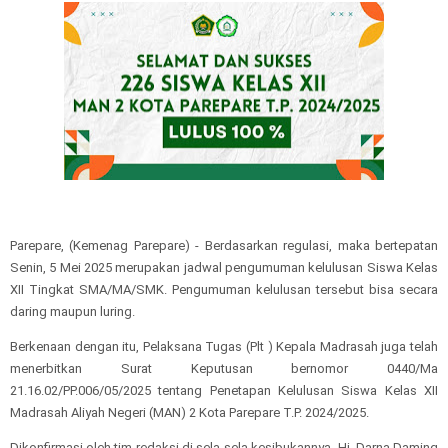
Parepare, (Kemenag Parepare) - Berdasarkan regulasi, maka bertepatan
Senin, 5 Mei 2025 merupakan jadwal pengumuman kelulusan Siswa Kelas
XII Tingkat SMA/MA/SMK. Pengumuman kelulusan tersebut bisa secara
daring maupun luring.
Berkenaan dengan itu, Pelaksana Tugas (Plt ) Kepala Madrasah juga telah
menerbitkan Surat Keputusan bernomor 0440/Ma
21.16.02/PP.006/05/2025 tentang Penetapan Kelulusan Siswa Kelas XII
Madrasah Aliyah Negeri (MAN) 2 Kota Parepare T.P. 2024/2025.
Dikonfirmasi oleh tim redaksi di sela-sela kesibukannya, Hj. Darna Daming