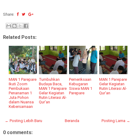
Share:
Related Posts:
MAN 1 Parepare
Tumbuhkan
Pemeriksaan
MAN 1 Parepare
Ikuti Zoom
Budaya Baca,
Kebugaran
Gelar Kegiatan
Pembukaan
MAN 1 Parepare
Siswa MAN 1
Rutin Literasi Al-
Penanaman 1
Gelar Kegiatan
Parepare
Qur’an
Juta Pohon
Rutin Literasi Al-
dalam Nuansa
Qur’an
Kebersamaan
← Posting Lebih Baru
Beranda
Posting Lama →
0 comments: