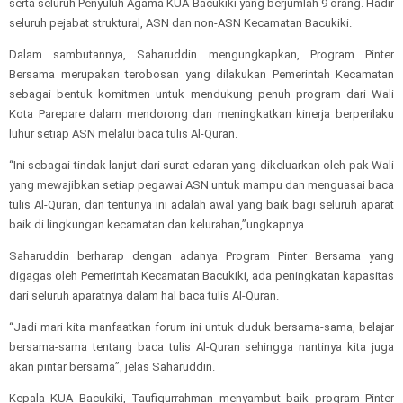
serta seluruh Penyuluh Agama KUA Bacukiki yang berjumlah 9 orang. Hadir
seluruh pejabat struktural, ASN dan non-ASN Kecamatan Bacukiki.
Dalam sambutannya, Saharuddin mengungkapkan, Program Pinter
Bersama merupakan terobosan yang dilakukan Pemerintah Kecamatan
sebagai bentuk komitmen untuk mendukung penuh program dari Wali
Kota Parepare dalam mendorong dan meningkatkan kinerja berperilaku
luhur setiap ASN melalui baca tulis Al-Quran.
“Ini sebagai tindak lanjut dari surat edaran yang dikeluarkan oleh pak Wali
yang mewajibkan setiap pegawai ASN untuk mampu dan menguasai baca
tulis Al-Quran, dan tentunya ini adalah awal yang baik bagi seluruh aparat
baik di lingkungan kecamatan dan kelurahan,”ungkapnya.
Saharuddin berharap dengan adanya Program Pinter Bersama yang
digagas oleh Pemerintah Kecamatan Bacukiki, ada peningkatan kapasitas
dari seluruh aparatnya dalam hal baca tulis Al-Quran.
“Jadi mari kita manfaatkan forum ini untuk duduk bersama-sama, belajar
bersama-sama tentang baca tulis Al-Quran sehingga nantinya kita juga
akan pintar bersama”, jelas Saharuddin.
Kepala KUA Bacukiki, Taufiqurrahman menyambut baik program Pinter