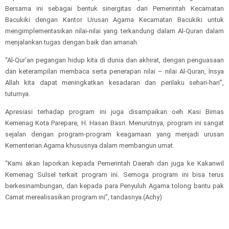
Bersama ini sebagai bentuk sinergitas dari Pemerintah Kecamatan
Bacukiki dengan Kantor Urusan Agama Kecamatan Bacukiki untuk
mengimplementasikan nilai-nilai yang terkandung dalam Al-Quran dalam
menjalankan tugas dengan baik dan amanah.
“Al-Qur’an pegangan hidup kita di dunia dan akhirat, dengan penguasaan
dan keterampilan membaca serta penerapan nilai – nilai Al-Quran, Insya
Allah kita dapat meningkatkan kesadaran dan perilaku sehari-hari”,
tuturnya.
Apresiasi terhadap program ini juga disampaikan oeh Kasi Bimas
Kemenag Kota Parepare, H. Hasan Basri. Menurutnya, program ini sangat
sejalan dengan program-program keagamaan yang menjadi urusan
Kementerian Agama khususnya dalam membangun umat.
“Kami akan laporkan kepada Pemerintah Daerah dan juga ke Kakanwil
Kemenag Sulsel terkait program ini. Semoga program ini bisa terus
berkesinambungan, dan kepada para Penyuluh Agama tolong bantu pak
Camat merealisasikan program ini”, tandasnya.(Achy)