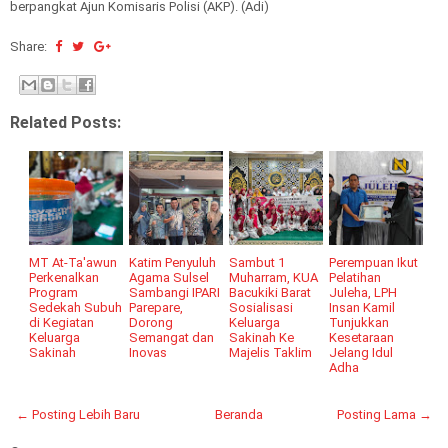
berpangkat Ajun Komisaris Polisi (AKP). (Adi)
Share:
Related Posts:
MT At-Ta'awun
Katim Penyuluh
Sambut 1
Perempuan Ikut
Perkenalkan
Agama Sulsel
Muharram, KUA
Pelatihan
Program
Sambangi IPARI
Bacukiki Barat
Juleha, LPH
Sedekah Subuh
Parepare,
Sosialisasi
Insan Kamil
di Kegiatan
Dorong
Keluarga
Tunjukkan
Keluarga
Semangat dan
Sakinah Ke
Kesetaraan
Sakinah
Inovas
Majelis Taklim
Jelang Idul
Adha
← Posting Lebih Baru
Beranda
Posting Lama →