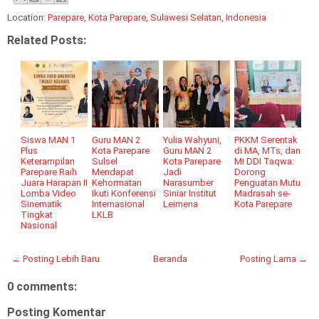
Location:
Parepare, Kota Parepare, Sulawesi Selatan, Indonesia
Related Posts:
Siswa MAN 1
Guru MAN 2
Yulia Wahyuni,
PKKM Serentak
Plus
Kota Parepare
Guru MAN 2
di MA, MTs, dan
Keterampilan
Sulsel
Kota Parepare
MI DDI Taqwa:
Parepare Raih
Mendapat
Jadi
Dorong
Juara Harapan II
Kehormatan
Narasumber
Penguatan Mutu
Lomba Video
Ikuti Konferensi
Siniar Institut
Madrasah se-
Sinematik
Internasional
Leimena
Kota Parepare
Tingkat
LKLB
Nasional
← Posting Lebih Baru
Beranda
Posting Lama →
0 comments:
Posting Komentar