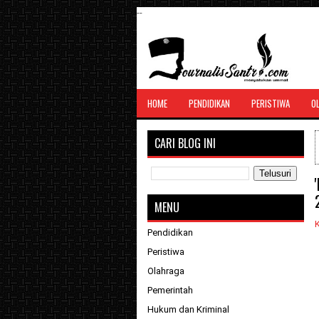
--
SANTRI JURNALIS
HOME
PENDIDIKAN
PERISTIWA
O
Menghimpun seluruh berita, tulisan, jurn
menyatukan ummat
CARI BLOG INI
MENU
K
Pendidikan
Peristiwa
Olahraga
Pemerintah
Hukum dan Kriminal