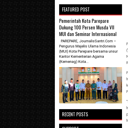
FEATURED POST
Pemerintah Kota Parepare
Dukung 100 Persen Musda VII
MUI dan Seminar Internasional
PAREPARE, JournalisSantri.Com –
P
Pengurus Majelis Ulama Indonesia
(
(MUI) Kota Parepare bersama unsur
Kantor Kementerian Agama
(Kemenag) Kota...
R
P
h
RECENT POSTS
p
h