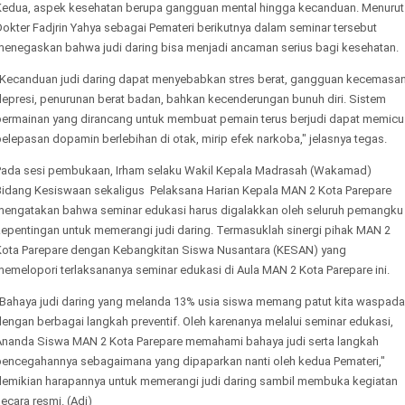
Kedua, aspek kesehatan berupa gangguan mental hingga kecanduan. Menurut
okter Fadjrin Yahya sebagai Pemateri berikutnya dalam seminar tersebut
menegaskan bahwa judi daring bisa menjadi ancaman serius bagi kesehatan.
"Kecanduan judi daring dapat menyebabkan stres berat, gangguan kecemasan
depresi, penurunan berat badan, bahkan kecenderungan bunuh diri. Sistem
permainan yang dirancang untuk membuat pemain terus berjudi dapat memicu
elepasan dopamin berlebihan di otak, mirip efek narkoba," jelasnya tegas.
Pada sesi pembukaan, Irham selaku Wakil Kepala Madrasah (Wakamad)
Bidang Kesiswaan sekaligus Pelaksana Harian Kepala MAN 2 Kota Parepare
mengatakan bahwa seminar edukasi harus digalakkan oleh seluruh pemangku
kepentingan untuk memerangi judi daring. Termasuklah sinergi pihak MAN 2
Kota Parepare dengan Kebangkitan Siswa Nusantara (KESAN) yang
memelopori terlaksananya seminar edukasi di Aula MAN 2 Kota Parepare ini.
"Bahaya judi daring yang melanda 13% usia siswa memang patut kita waspada
engan berbagai langkah preventif. Oleh karenanya melalui seminar edukasi,
Ananda Siswa MAN 2 Kota Parepare memahami bahaya judi serta langkah
pencegahannya sebagaimana yang dipaparkan nanti oleh kedua Pemateri,"
demikian harapannya untuk memerangi judi daring sambil membuka kegiatan
ecara resmi. (Adi)