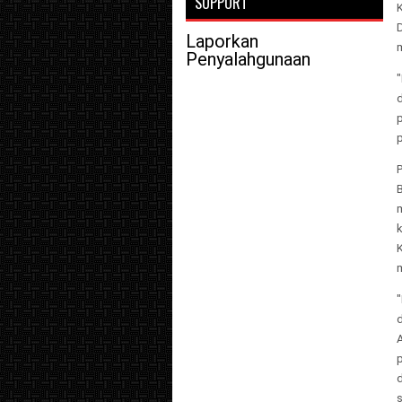
SUPPORT
D
Laporkan
Penyalahgunaan
p
d
s