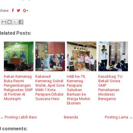
Share:
Related Posts:
Kakan Kemenag
Kakanwil
HAB ke-79,
Kasubbag TU
Buka Resmi
Kemenag Sulsel
Kemenag
Bekali Siswa
Pengembangan
Wafat, Apel Sore
Parepare
SMP
Religiusitas SMP
MAN 1 Kota
Salurkan
Pemahaman
di Pontren Al
Parepare Dibalut
Bantuan ke
Moderasi
Mustaqim
Suasana Haru
Warga Miskin
Beragama
Ekstrem
← Posting Lebih Baru
Beranda
Posting Lama →
0 comments: