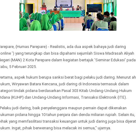
arepare, (Humas Parepare) - Realistis, ada dua aspek bahaya judi daring
'online ') yang terungkap dan bisa dipahami sejumlah Siswa Madrasah Aliyah
Negeri (MAN) 2 Kota Parepare dalam kegiatan bertajuk 'Seminar Edukasi' pada
abu, 5 Februari 2025.
ertama, aspek hukum berupa sanksi berat bagi pelaku judi daring. Menurut ah
hukum, Wiryawan Batara Kencana, judi daring di Indonesia termasuk dalam
kategori tindak pidana berdasarkan Pasal 303 Kitab Undang-Undang Hukum
Pidana (KUHP) dan Undang-Undang Informasi, Transaksi Elektronik (ITE).
"Pelaku judi daring, baik penyelenggara maupun pemain dapat dikenakan
ukuman pidana hingga 10 tahun penjara dan denda miliaran rupiah. Selain itu,
ihak yang memfasilitasi transaksi keuangan untuk judi daring juga bisa dijerat
ukum. Ingat, pihak berwenang bisa melacak ini semua," ujarnya.