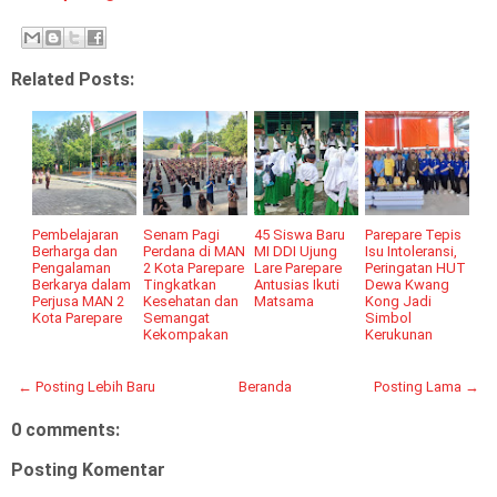
Related Posts:
Pembelajaran
Senam Pagi
45 Siswa Baru
Parepare Tepis
Berharga dan
Perdana di MAN
MI DDI Ujung
Isu Intoleransi,
Pengalaman
2 Kota Parepare
Lare Parepare
Peringatan HUT
Berkarya dalam
Tingkatkan
Antusias Ikuti
Dewa Kwang
Perjusa MAN 2
Kesehatan dan
Matsama
Kong Jadi
Kota Parepare
Semangat
Simbol
Kekompakan
Kerukunan
← Posting Lebih Baru
Beranda
Posting Lama →
0 comments:
Posting Komentar