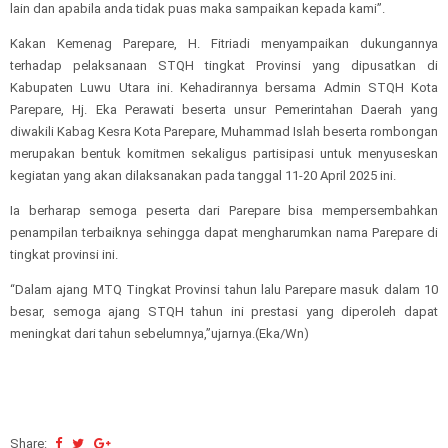
lain dan apabila anda tidak puas maka sampaikan kepada kami”.
Kakan Kemenag Parepare, H. Fitriadi menyampaikan dukungannya
terhadap pelaksanaan STQH tingkat Provinsi yang dipusatkan di
Kabupaten Luwu Utara ini. Kehadirannya bersama Admin STQH Kota
Parepare, Hj. Eka Perawati beserta unsur Pemerintahan Daerah yang
diwakili Kabag Kesra Kota Parepare, Muhammad Islah beserta rombongan
merupakan bentuk komitmen sekaligus partisipasi untuk menyuseskan
kegiatan yang akan dilaksanakan pada tanggal 11-20 April 2025 ini.
Ia berharap semoga peserta dari Parepare bisa mempersembahkan
penampilan terbaiknya sehingga dapat mengharumkan nama Parepare di
tingkat provinsi ini.
“Dalam ajang MTQ Tingkat Provinsi tahun lalu Parepare masuk dalam 10
besar, semoga ajang STQH tahun ini prestasi yang diperoleh dapat
meningkat dari tahun sebelumnya,”ujarnya.(Eka/Wn)
Share: