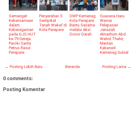
Semangat
Penyerahan 5
DWP Kemenag
Suasana Haru
Kebersamaan
Sertipikat
Kota Parepare
Warnai
dalam
Tanah Wakaf di
Bantu Sesama
Pelepasan
Keberagaman
Kota Parepare
melalui Aksi
Jenazah
pada GJS HUT
Donor Darah
Almarhum Abd.
ke-79 Gereja
Wahid Thahir,
Paroki Santa
Mantan
Petrus Rasul
Kakanwil
Parepare
Kemenag Sulsel
← Posting Lebih Baru
Beranda
Posting Lama →
0 comments:
Posting Komentar